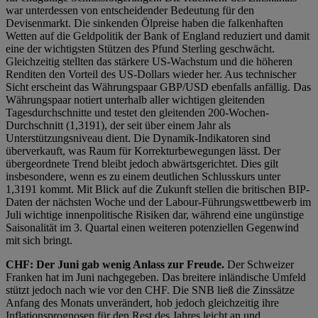
war unterdessen von entscheidender Bedeutung für den
Devisenmarkt. Die sinkenden Ölpreise haben die falkenhaften
Wetten auf die Geldpolitik der Bank of England reduziert und damit
eine der wichtigsten Stützen des Pfund Sterling geschwächt.
Gleichzeitig stellten das stärkere US-Wachstum und die höheren
Renditen den Vorteil des US-Dollars wieder her. Aus technischer
Sicht erscheint das Währungspaar GBP/USD ebenfalls anfällig. Das
Währungspaar notiert unterhalb aller wichtigen gleitenden
Tagesdurchschnitte und testet den gleitenden 200-Wochen-
Durchschnitt (1,3191), der seit über einem Jahr als
Unterstützungsniveau dient. Die Dynamik-Indikatoren sind
überverkauft, was Raum für Korrekturbewegungen lässt. Der
übergeordnete Trend bleibt jedoch abwärtsgerichtet. Dies gilt
insbesondere, wenn es zu einem deutlichen Schlusskurs unter
1,3191 kommt. Mit Blick auf die Zukunft stellen die britischen BIP-
Daten der nächsten Woche und der Labour-Führungswettbewerb im
Juli wichtige innenpolitische Risiken dar, während eine ungünstige
Saisonalität im 3. Quartal einen weiteren potenziellen Gegenwind
mit sich bringt.
CHF:
Der Juni gab wenig Anlass zur Freude.
Der Schweizer
Franken hat im Juni nachgegeben. Das breitere inländische Umfeld
stützt jedoch nach wie vor den CHF. Die SNB ließ die Zinssätze
Anfang des Monats unverändert, hob jedoch gleichzeitig ihre
Inflationsprognosen für den Rest des Jahres leicht an und