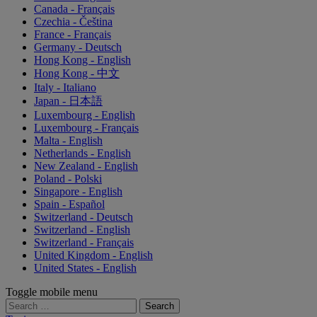
Canada - Français
Czechia - Čeština
France - Français
Germany - Deutsch
Hong Kong - English
Hong Kong - 中文
Italy - Italiano
Japan - 日本語
Luxembourg - English
Luxembourg - Français
Malta - English
Netherlands - English
New Zealand - English
Poland - Polski
Singapore - English
Spain - Español
Switzerland - Deutsch
Switzerland - English
Switzerland - Français
United Kingdom - English
United States - English
Toggle mobile menu
Search
for: