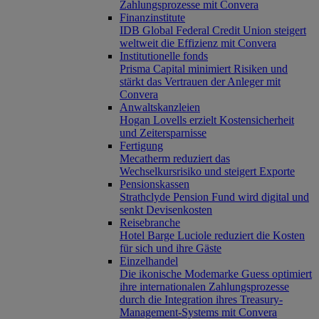
Zahlungsprozesse mit Convera
Finanzinstitute
IDB Global Federal Credit Union steigert
weltweit die Effizienz mit Convera
Institutionelle fonds
Prisma Capital minimiert Risiken und
stärkt das Vertrauen der Anleger mit
Convera
Anwaltskanzleien
Hogan Lovells erzielt Kostensicherheit
und Zeitersparnisse
Fertigung
Mecatherm reduziert das
Wechselkursrisiko und steigert Exporte
Pensionskassen
Strathclyde Pension Fund wird digital und
senkt Devisenkosten
Reisebranche
Hotel Barge Luciole reduziert die Kosten
für sich und ihre Gäste
Einzelhandel
Die ikonische Modemarke Guess optimiert
ihre internationalen Zahlungsprozesse
durch die Integration ihres Treasury-
Management-Systems mit Convera