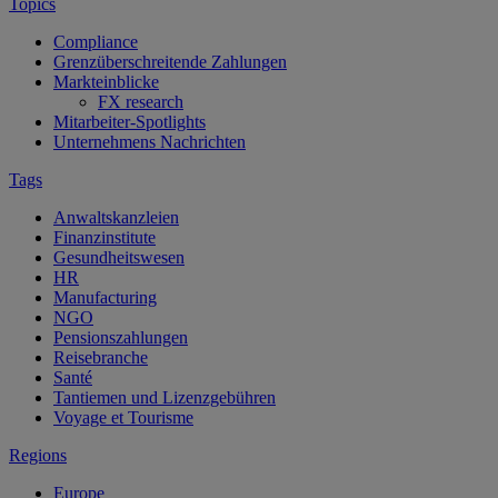
Topics
Compliance
Grenzüberschreitende Zahlungen
Markteinblicke
FX research
Mitarbeiter-Spotlights
Unternehmens Nachrichten
Tags
Anwaltskanzleien
Finanzinstitute
Gesundheitswesen
HR
Manufacturing
NGO
Pensionszahlungen
Reisebranche
Santé
Tantiemen und Lizenzgebühren
Voyage et Tourisme
Regions
Europe