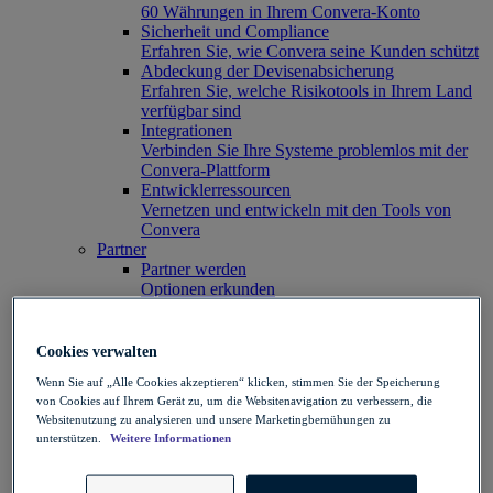
60 Währungen in Ihrem Convera-Konto
Sicherheit und Compliance
Erfahren Sie, wie Convera seine Kunden schützt
Abdeckung der Devisenabsicherung
Erfahren Sie, welche Risikotools in Ihrem Land
verfügbar sind
Integrationen
Verbinden Sie Ihre Systeme problemlos mit der
Convera-Plattform
Entwicklerressourcen
Vernetzen und entwickeln mit den Tools von
Convera
Partner
Partner werden
Optionen erkunden
Softwarepartner
Ihre Plattform mit Zahlungsfunktionen erweitern
Bildungsagenturen
Cookies verwalten
Wachstum durch Rekrutierung von Studierenden
Wenn Sie auf „Alle Cookies akzeptieren“ klicken, stimmen Sie der Speicherung
fördern
von Cookies auf Ihrem Gerät zu, um die Websitenavigation zu verbessern, die
Vermittlungspartner
Websitenutzung zu analysieren und unsere Marketingbemühungen zu
Ihre Kunden bei Risikomanagement, Zahlungen
unterstützen.
Weitere Informationen
und mehr unterstützen
Insights-Hub
Infos