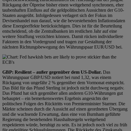
Rückgang der Ölpreise bisher einen weitgehend synchronen, eher
taubenhaften Einfluss auf die geldpolitischen Aussichten der G10-
Staaten ausgeübt. Infolgedessen verlagert sich der Fokus im
Devisenhandel nun darauf, wie die bevorstehenden Inflationsdaten
diese Energieeffekte berücksichtigen. Dies ist für die Beurteilung
entscheidend, ob die Zentralbanken im restlichen Jahr auf eine
weitere Straffung verzichten können. Damit rücken individuellere
Faktoren in den Vordergrund und tragen zur Gestaltung der
nächsten Richtungsbewegung des Währungspaar EUR/USD bei.
GBP:
Resilient – außer gegenüber dem US-Dollar.
Das
Währungspaar GBP/USD notiert bei rund 1,32, was einem
Rückgang von ungefähr 2 % gegenüber dem Vormonat entspricht.
Das Bild für das Pfund Sterling ist jedoch nicht durchweg negativ.
Das Pfund hat sich gegenüber allen anderen G10-Währungen gut
behauptet – ein bemerkenswertes Ergebnis angesichts der
politischen Folgen des Rücktritts von Premierminister Starmer. Die
Märkte scheinen durch die Aussicht auf einen geordneten Übergang
und die wachsende Erwartung, dass eine von Burnham geführte
Regierung die bestehenden Haushaltsregeln weitgehend
respektieren würde, beruhigt zu sein. Es ist jedoch noch viel zu früh
für endgültige Schlussfolgerungen. Die Rückkehr des Zinskanals