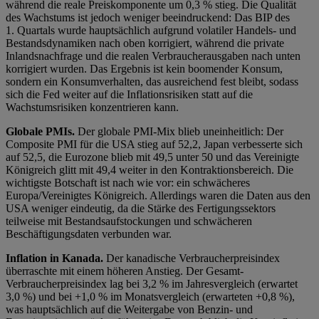
während die reale Preiskomponente um 0,3 % stieg. Die Qualität
des Wachstums ist jedoch weniger beeindruckend: Das BIP des
1. Quartals wurde hauptsächlich aufgrund volatiler Handels- und
Bestandsdynamiken nach oben korrigiert, während die private
Inlandsnachfrage und die realen Verbraucherausgaben nach unten
korrigiert wurden. Das Ergebnis ist kein boomender Konsum,
sondern ein Konsumverhalten, das ausreichend fest bleibt, sodass
sich die Fed weiter auf die Inflationsrisiken statt auf die
Wachstumsrisiken konzentrieren kann.
Globale PMIs.
Der globale PMI-Mix blieb uneinheitlich: Der
Composite PMI für die USA stieg auf 52,2, Japan verbesserte sich
auf 52,5, die Eurozone blieb mit 49,5 unter 50 und das Vereinigte
Königreich glitt mit 49,4 weiter in den Kontraktionsbereich. Die
wichtigste Botschaft ist nach wie vor: ein schwächeres
Europa/Vereinigtes Königreich. Allerdings waren die Daten aus den
USA weniger eindeutig, da die Stärke des Fertigungssektors
teilweise mit Bestandsaufstockungen und schwächeren
Beschäftigungsdaten verbunden war.
Inflation in Kanada.
Der kanadische Verbraucherpreisindex
überraschte mit einem höheren Anstieg. Der Gesamt-
Verbraucherpreisindex lag bei 3,2 % im Jahresvergleich (erwartet
3,0 %) und bei +1,0 % im Monatsvergleich (erwarteten +0,8 %),
was hauptsächlich auf die Weitergabe von Benzin- und