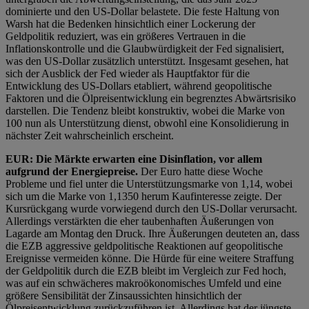
dominierte und den US-Dollar belastete. Die feste Haltung von
Warsh hat die Bedenken hinsichtlich einer Lockerung der
Geldpolitik reduziert, was ein größeres Vertrauen in die
Inflationskontrolle und die Glaubwürdigkeit der Fed signalisiert,
was den US-Dollar zusätzlich unterstützt. Insgesamt gesehen, hat
sich der Ausblick der Fed wieder als Hauptfaktor für die
Entwicklung des US-Dollars etabliert, während geopolitische
Faktoren und die Ölpreisentwicklung ein begrenztes Abwärtsrisiko
darstellen. Die Tendenz bleibt konstruktiv, wobei die Marke von
100 nun als Unterstützung dienst, obwohl eine Konsolidierung in
nächster Zeit wahrscheinlich erscheint.
EUR: Die Märkte erwarten eine Disinflation, vor allem
aufgrund der Energiepreise.
Der Euro hatte diese Woche
Probleme und fiel unter die Unterstützungsmarke von 1,14, wobei
sich um die Marke von 1,1350 herum Kaufinteresse zeigte. Der
Kursrückgang wurde vorwiegend durch den US-Dollar verursacht.
Allerdings verstärkten die eher taubenhaften Äußerungen von
Lagarde am Montag den Druck. Ihre Äußerungen deuteten an, dass
die EZB aggressive geldpolitische Reaktionen auf geopolitische
Ereignisse vermeiden könne. Die Hürde für eine weitere Straffung
der Geldpolitik durch die EZB bleibt im Vergleich zur Fed hoch,
was auf ein schwächeres makroökonomisches Umfeld und eine
größere Sensibilität der Zinsaussichten hinsichtlich der
Ölpreisentwicklung zurückzuführen ist. Allerdings hat der jüngste