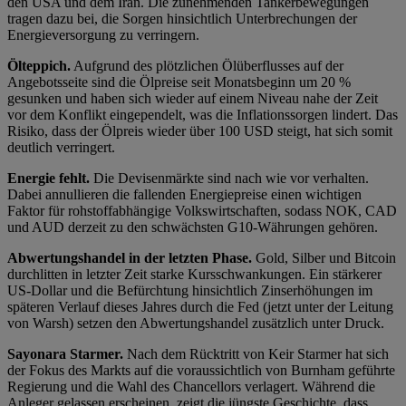
den USA und dem Iran. Die zunehmenden Tankerbewegungen
tragen dazu bei, die Sorgen hinsichtlich Unterbrechungen der
Energieversorgung zu verringern.
Ölteppich.
Aufgrund des plötzlichen Ölüberflusses auf der
Angebotsseite sind die Ölpreise seit Monatsbeginn um 20 %
gesunken und haben sich wieder auf einem Niveau nahe der Zeit
vor dem Konflikt eingependelt, was die Inflationssorgen lindert. Das
Risiko, dass der Ölpreis wieder über 100 USD steigt, hat sich somit
deutlich verringert.
Energie fehlt.
Die Devisenmärkte sind nach wie vor verhalten.
Dabei annullieren die fallenden Energiepreise einen wichtigen
Faktor für rohstoffabhängige Volkswirtschaften, sodass NOK, CAD
und AUD derzeit zu den schwächsten G10-Währungen gehören.
Abwertungshandel in der letzten Phase.
Gold, Silber und Bitcoin
durchlitten in letzter Zeit starke Kursschwankungen. Ein stärkerer
US-Dollar und die Befürchtung hinsichtlich Zinserhöhungen im
späteren Verlauf dieses Jahres durch die Fed (jetzt unter der Leitung
von Warsh) setzen den Abwertungshandel zusätzlich unter Druck.
Sayonara Starmer.
Nach dem Rücktritt von Keir Starmer hat sich
der Fokus des Markts auf die voraussichtlich von Burnham geführte
Regierung und die Wahl des Chancellors verlagert. Während die
Anleger gelassen erscheinen, zeigt die jüngste Geschichte, dass