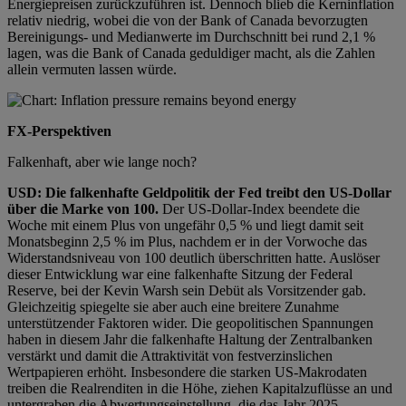
Energiepreisen zurückzuführen ist. Dennoch blieb die Kerninflation
relativ niedrig, wobei die von der Bank of Canada bevorzugten
Bereinigungs- und Medianwerte im Durchschnitt bei rund 2,1 %
lagen, was die Bank of Canada geduldiger macht, als die Zahlen
allein vermuten lassen würde.
FX-Perspektiven
Falkenhaft, aber wie lange noch?
USD: Die falkenhafte Geldpolitik der Fed treibt den US-Dollar
über die Marke von 100.
Der US-Dollar-Index beendete die
Woche mit einem Plus von ungefähr 0,5 % und liegt damit seit
Monatsbeginn 2,5 % im Plus, nachdem er in der Vorwoche das
Widerstandsniveau von 100 deutlich überschritten hatte. Auslöser
dieser Entwicklung war eine falkenhafte Sitzung der Federal
Reserve, bei der Kevin Warsh sein Debüt als Vorsitzender gab.
Gleichzeitig spiegelte sie aber auch eine breitere Zunahme
unterstützender Faktoren wider. Die geopolitischen Spannungen
haben in diesem Jahr die falkenhafte Haltung der Zentralbanken
verstärkt und damit die Attraktivität von festverzinslichen
Wertpapieren erhöht. Insbesondere die starken US-Makrodaten
treiben die Realrenditen in die Höhe, ziehen Kapitalzuflüsse an und
untergraben die Abwertungseinstellung, die das Jahr 2025