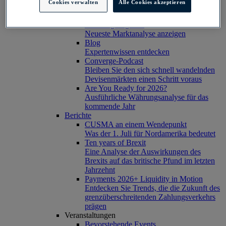
Cookies verwalten
Alle Cookies akzeptieren
Erfolgsgeschichten unserer Kunden
Kundenergebnisse anzeigen
Währungsangaben
Neueste Marktanalyse anzeigen
Blog
Expertenwissen entdecken
Converge-Podcast
Bleiben Sie den sich schnell wandelnden
Devisenmärkten einen Schritt voraus
Are You Ready for 2026?
Ausführliche Währungsanalyse für das
kommende Jahr
Berichte
CUSMA an einem Wendepunkt
Was der 1. Juli für Nordamerika bedeutet
Ten years of Brexit
Eine Analyse der Auswirkungen des
Brexits auf das britische Pfund im letzten
Jahrzehnt
Payments 2026+ Liquidity in Motion
Entdecken Sie Trends, die die Zukunft des
grenzüberschreitenden Zahlungsverkehrs
prägen
Veranstaltungen
Bevorstehende Events