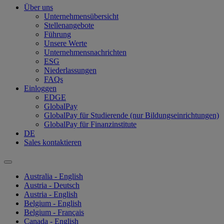
Über uns
Unternehmensübersicht
Stellenangebote
Führung
Unsere Werte
Unternehmensnachrichten
ESG
Niederlassungen
FAQs
Einloggen
EDGE
GlobalPay
GlobalPay für Studierende (nur Bildungseinrichtungen)
GlobalPay für Finanzinstitute
DE
Sales kontaktieren
Australia - English
Austria - Deutsch
Austria - English
Belgium - English
Belgium - Français
Canada - English