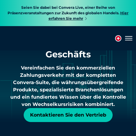
Seien Sie dabei bei Convera Live, einer Reihe von
Präsenzveranstaltungen zur Zukunft des globalen Handels.
Hier
erfahren Sie mehr
Grenzüberschreitende
Zahlungen zur
Tog
Beschleunigung des
Geschäfts
Vereinfachen Sie den kommerziellen
Zahlungsverkehr mit der kompletten
Convera-Suite, die währungsübergreifende
Produkte, spezialisierte Branchenlösungen
und ein fundiertes Wissen über die Kontrolle
von Wechselkursrisiken kombiniert.
Kontaktieren Sie den Vertrieb