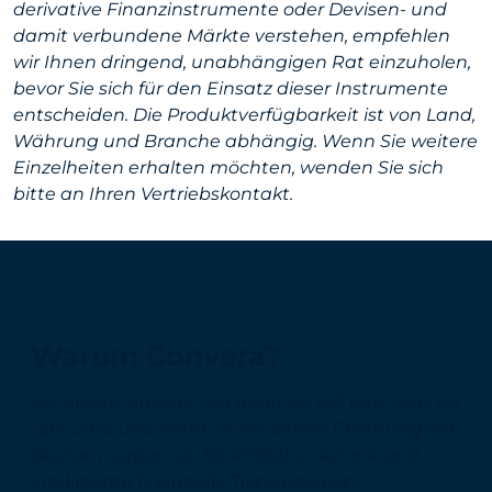
derivative Finanzinstrumente oder Devisen- und
damit verbundene Märkte verstehen, empfehlen
wir Ihnen dringend, unabhängigen Rat einzuholen,
bevor Sie sich für den Einsatz dieser Instrumente
entscheiden. Die Produktverfügbarkeit ist von Land,
Währung und Branche abhängig. Wenn Sie weitere
Einzelheiten erhalten möchten, wenden Sie sich
bitte an Ihren Vertriebskontakt.
Warum Convera?
Mit einem Umsatz von mehr als 190 Mrd. USD im
Jahr 2025 und mehr als 40 Jahren Erfahrung mit
Devisen sorgen wir für einfache, sichere und
intelligente finanzielle Transaktionen.