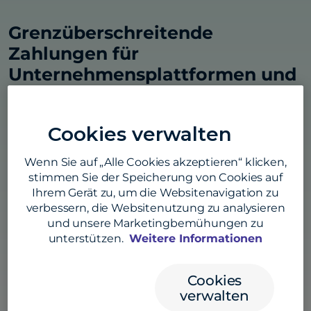
Grenzüberschreitende
Zahlungen für
Unternehmensplattformen und
Zahlungsanbieter
Bieten Sie eine durchgängige Zahlungsintegration,
Cookies verwalten
damit Kunden Finanztransaktionen weltweit
ausführen können, ohne Ihre Plattform jemals zu
Wenn Sie auf „Alle Cookies akzeptieren“ klicken,
verlassen.
stimmen Sie der Speicherung von Cookies auf
Ihrem Gerät zu, um die Websitenavigation zu
Partner werden
verbessern, die Websitenutzung zu analysieren
und unsere Marketingbemühungen zu
unterstützen.
Weitere Informationen
Zu unseren Partnern gehören
Cookies
verwalten