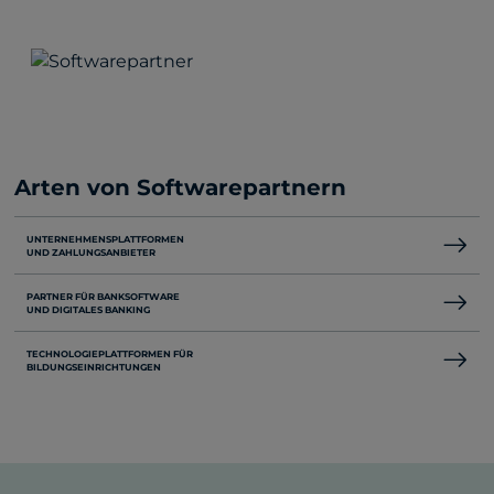
Arten von Softwarepartnern
UNTERNEHMENSPLATTFORMEN
UND ZAHLUNGSANBIETER
PARTNER FÜR BANKSOFTWARE
UND DIGITALES BANKING
TECHNOLOGIEPLATTFORMEN FÜR
BILDUNGSEINRICHTUNGEN