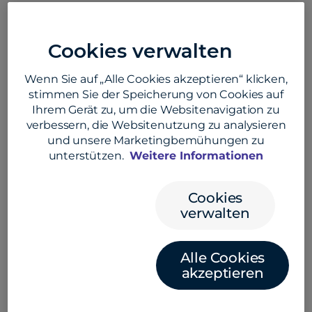
bedeuten könnten.
June 24, 2026
Cookies verwalten
Wenn Sie auf „Alle Cookies akzeptieren“ klicken,
stimmen Sie der Speicherung von Cookies auf
Ihrem Gerät zu, um die Websitenavigation zu
verbessern, die Websitenutzung zu analysieren
und unsere Marketingbemühungen zu
Convera und dLocal ermöglichen eine
unterstützen.
Weitere Informationen
intelligente grenzüberschreitende
Zahlungsinfrastruktur
Cookies
verwalten
Erfahren Sie, wie Convera und dLocal schnellere und
effizientere grenzüberschreitende Zahlungen mit
lokalen Auszahlungslösungen in wachstumsstarken
Alle Cookies
Märkten ermöglichen.
akzeptieren
June 23, 2026