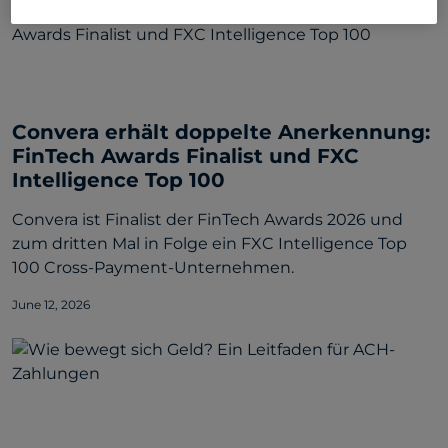
Convera erhält doppelte Anerkennung:
FinTech Awards Finalist und FXC
Intelligence Top 100
Convera ist Finalist der FinTech Awards 2026 und
zum dritten Mal in Folge ein FXC Intelligence Top
100 Cross-Payment-Unternehmen.
June 12, 2026