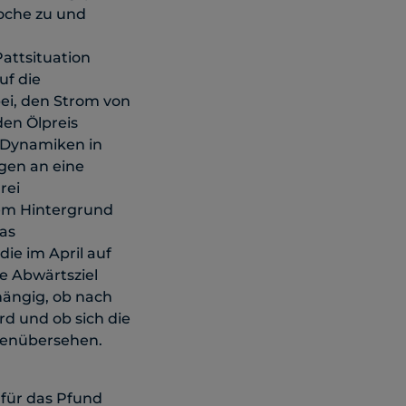
oche zu und
attsituation
uf die
ei, den Strom von
en Ölpreis
e Dynamiken in
gen an eine
rei
dem Hintergrund
as
ie im April auf
e Abwärtsziel
hängig, ob nach
rd und ob sich die
genübersehen.
für das Pfund