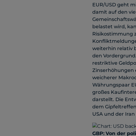
EUR/USD geht mit
damit auf den vi
Gemeinschaftswäh
belastet wird, ka
Risikostimmung z
Konfliktmeldunge
weiterhin relativ
den Vordergrund.
restriktive Geldp
Zinserhöhungen e
weicherer Makrod
Währungspaar EUR
großes Kaufintere
darstellt. Die E
dem Gipfeltreffen
USA und der Iran
GBP:
Von der pol