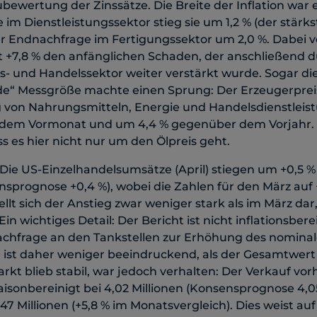
ewertung der Zinssätze. Die Breite der Inflation war 
im Dienstleistungssektor stieg sie um 1,2 % (der stärks
er Endnachfrage im Fertigungssektor um 2,0 %. Dabei 
t +7,8 % den anfänglichen Schaden, der anschließend 
s- und Handelssektor weiter verstärkt wurde. Sogar die
e“ Messgröße machte einen Sprung: Der Erzeugerprei
 von Nahrungsmitteln, Energie und Handelsdienstleis
dem Vormonat und um 4,4 % gegenüber dem Vorjahr. D
 es hier nicht nur um den Ölpreis geht.
 Die US-Einzelhandelsumsätze (April) stiegen um +0,5
prognose +0,4 %), wobei die Zahlen für den März auf +1
llt sich der Anstieg zwar weniger stark als im März dar
Ein wichtiges Detail: Der Bericht ist nicht inflationsberei
achfrage an den Tankstellen zur Erhöhung des nominal
 ist daher weniger beeindruckend, als der Gesamtwert
t blieb stabil, war jedoch verhalten: Der Verkauf vo
isonbereinigt bei 4,02 Millionen (Konsensprognose 4,05
47 Millionen (+5,8 % im Monatsvergleich). Dies weist auf