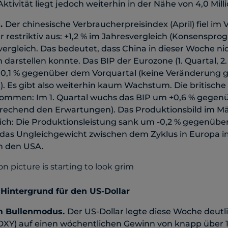
ktivität liegt jedoch weiterhin in der Nähe von 4,0 Mill
g.
Der chinesische Verbraucherpreisindex (April) fiel im 
restriktiv aus: +1,2 % im Jahresvergleich (Konsenspro
ergleich. Das bedeutet, dass China in dieser Woche ni
on darstellen konnte. Das BIP der Eurozone (1. Quartal, 2
 +0,1 % gegenüber dem Vorquartal (keine Veränderung
. Es gibt also weiterhin kaum Wachstum. Die britische
nommen: Im 1. Quartal wuchs das BIP um +0,6 % gege
prechend den Erwartungen). Das Produktionsbild im Mär
lich: Die Produktionsleistung sank um -0,2 % gegenüb
t das Ungleichgewicht zwischen dem Zyklus in Europa i
in den USA.
Hintergrund für den US-Dollar
im Bullenmodus.
Der US-Dollar legte diese Woche deutli
(DXY) auf einen wöchentlichen Gewinn von knapp über 1