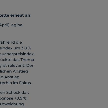
ette erneut an
ril) lag bei
während die
isindex um 3,8 %
aucherpreisindex
 rückte das Thema
ist relevant: Der
lichen Anstieg
en Anstieg
terhin im Fokus.
chen Schock dar:
gnose +0,5 %)
 Abweichung