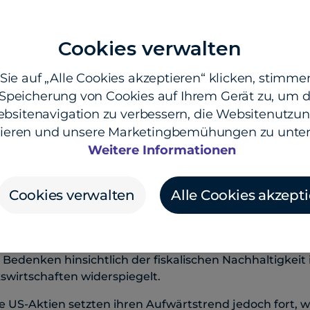
en und geopolitischen Risiken.
Cookies verwalten
uly 21, 2026 5:41 pm
ie auf „Alle Cookies akzeptieren“ klicken, stimmen
Speicherung von Cookies auf Ihrem Gerät zu, um d
bsitenavigation zu verbessern, die Websitenutzun
sieren und unsere Marketingbemühungen zu unter
Weitere Informationen
loren.
Die bis dahin relativ ruhige Lage im Nahen Osten
äsident Trump signalisierte, dass die Wiedereröffnung
glich sei. Dies entfachte erneut Befürchtungen hinsic
Cookies verwalten
Alle Cookies akzept
d einer hartnäckigeren globalen Inflation.
chert.
In der Folge verschärfte sich der weltweite Ausv
ne fundamentale Neubewertung der Erwartungen an gl
edenken hinsichtlich der fiskalischen Nachhaltigkeit 
swirtschaften widerspiegelt.
e US-Aktien setzten ihren Aufwärtstrend jedoch fort, w