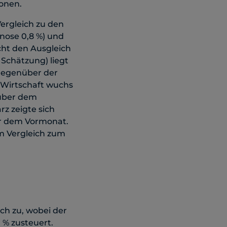
ionen.
Vergleich zu den
gnose 0,8 %) und
cht den Ausgleich
. Schätzung) liegt
 gegenüber der
 Wirtschaft wuchs
nüber dem
z zeigte sich
er dem Vormonat.
m Vergleich zum
ch zu, wobei der
 % zusteuert.