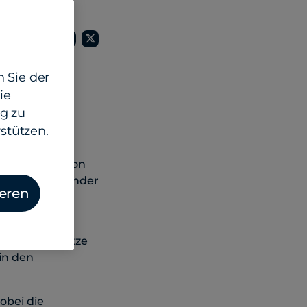
 Sie der
ie
g zu
stützen.
 geriet ins
 der Straße von
htlich anhaltender
ieren
erkauf bei
obale Zinssätze
in den
obei die