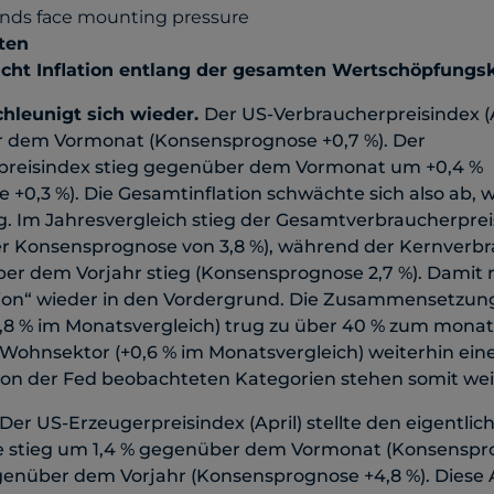
ten
cht Inflation entlang der gesamten Wertschöpfungsk
chleunigt sich wieder.
Der US-Verbraucherpreisindex (Ap
 dem Vormonat (Konsensprognose +0,7 %). Der
preisindex stieg gegenüber dem Vormonat um +0,4 %
+0,3 %). Die Gesamtinflation schwächte sich also ab, 
eg. Im Jahresvergleich stieg der Gesamtverbraucherpre
r Konsensprognose von 3,8 %), während der Kernverbr
ber dem Vorjahr stieg (Konsensprognose 2,7 %). Damit
tion“ wieder in den Vordergrund. Die Zusammensetzung 
3,8 % im Monatsvergleich) trug zu über 40 % zum monat
 Wohnsektor (+0,6 % im Monatsvergleich) weiterhin ein
 von der Fed beobachteten Kategorien stehen somit wei
 Der US-Erzeugerpreisindex (April) stellte den eigentli
 stieg um 1,4 % gegenüber dem Vormonat (Konsenspro
enüber dem Vorjahr (Konsensprognose +4,8 %). Diese