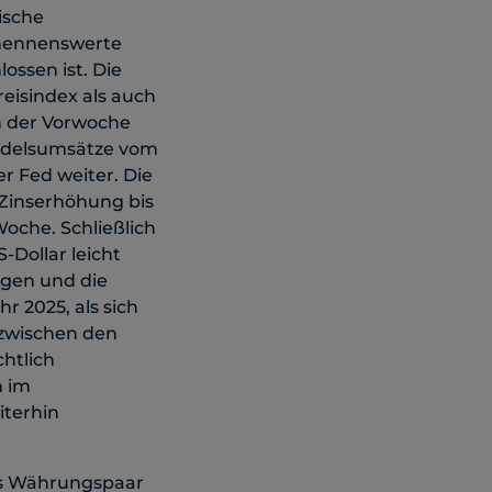
ische
 nennenswerte
ossen ist. Die
eisindex als auch
n der Vorwoche
andelsumsätze vom
r Fed weiter. Die
 Zinserhöhung bis
oche. Schließlich
-Dollar leicht
agen und die
r 2025, als sich
 zwischen den
chtlich
n im
iterhin
s Währungspaar