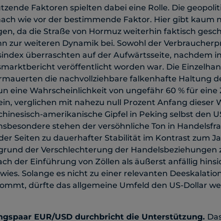
zende Faktoren spielten dabei eine Rolle. Die geopolit
t nach wie vor der bestimmende Faktor. Hier gibt kaum
n, da die Straße von Hormuz weiterhin faktisch geschl
n zur weiteren Dynamik bei. Sowohl der Verbraucherpr
sindex überraschten auf der Aufwärtsseite, nachdem i
tsmarktbericht veröffentlicht worden war. Die Einzelh
mauerten die nachvollziehbare falkenhafte Haltung de
un eine Wahrscheinlichkeit von ungefähr 60 % für eine
n, verglichen mit nahezu null Prozent Anfang dieser W
hinesisch-amerikanische Gipfel in Peking selbst den US
Insbesondere stehen der versöhnliche Ton in Handelsfr
der Seiten zu dauerhafter Stabilität im Kontrast zum Jah
fgrund der Verschlechterung der Handelsbeziehungen
h der Einführung von Zöllen als äußerst anfällig hinsi
ies. Solange es nicht zu einer relevanten Deeskalatio
ommt, dürfte das allgemeine Umfeld den US-Dollar we
gspaar EUR/USD durchbricht die Unterstützung.
Da