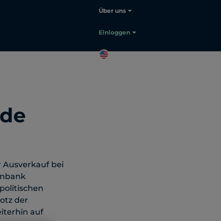
Über uns
Sprache auswählen:
Deutsch
Einloggen
DE
Sales
kontaktieren
nde
 Ausverkauf bei
enbank
politischen
otz der
terhin auf