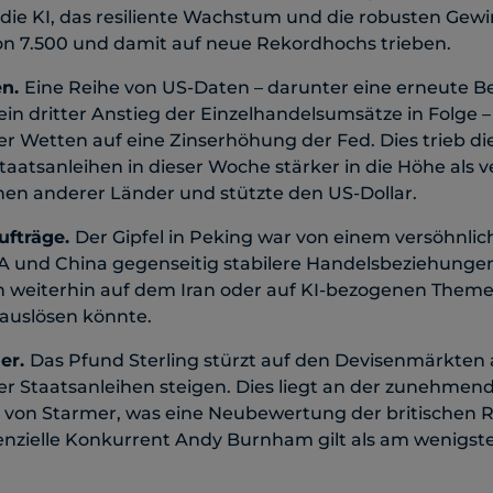
 die KI, das resiliente Wachstum und die robusten Gew
on 7.500 und damit auf neue Rekordhochs trieben.
en.
Eine Reihe von US-Daten – darunter eine erneute 
 ein dritter Anstieg der Einzelhandelsumsätze in Folge –
 Wetten auf eine Zinserhöhung der Fed. Dies trieb di
Staatsanleihen in dieser Woche stärker in die Höhe als 
ihen anderer Länder und stützte den US-Dollar.
ufträge.
Der Gipfel in Peking war von einem versöhnlic
SA und China gegenseitig stabilere Handelsbeziehungen
ch weiterhin auf dem Iran oder auf KI-bezogenen Them
auslösen könnte.
er.
Das Pfund Sterling stürzt auf den Devisenmärkten 
er Staatsanleihen steigen. Dies liegt an der zunehmen
 von Starmer, was eine Neubewertung der britischen 
tenzielle Konkurrent Andy Burnham gilt als am wenigst