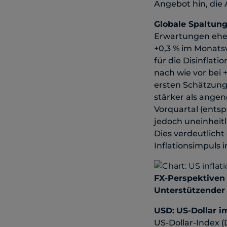
Angebot hin, die A
Globale Spaltun
Erwartungen eher 
+0,3 % im Monatsv
für die Disinflati
nach wie vor bei
ersten Schätzung)
stärker als ange
Vorquartal (ents
jedoch uneinheit
Dies verdeutlich
Inflationsimpuls 
FX-Perspektiven
Unterstützender 
USD:
US-Dollar 
US-Dollar-Index 