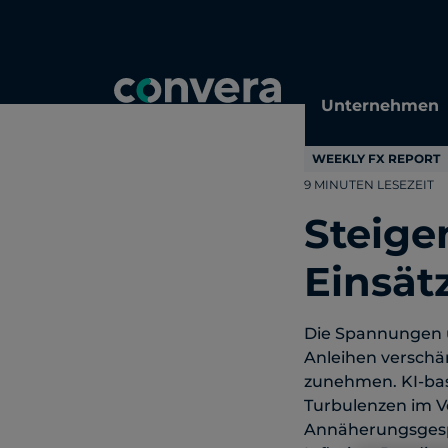
Topics
Tags
Regions
Unternehmen
WEEKLY FX REPORT
9 MINUTEN LESEZEIT
Steige
Einsät
Die Spannungen u
Anleihen verschä
zunehmen. KI-bas
Turbulenzen im Ve
Annäherungsgespr