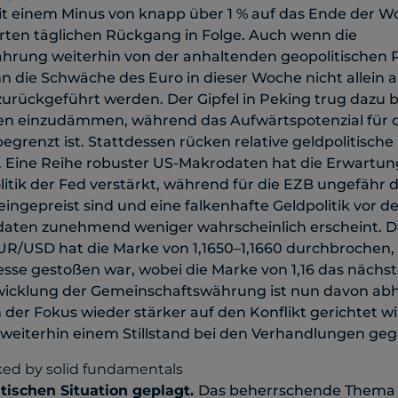
 einem Minus von knapp über 1 % auf das Ende der W
erten täglichen Rückgang in Folge. Auch wenn die
rung weiterhin von der anhaltenden geopolitischen P
nn die Schwäche des Euro in dieser Woche nicht allein a
urückgeführt werden. Der Gipfel in Peking trug dazu b
n einzudämmen, während das Aufwärtspotenzial für d
 begrenzt ist. Stattdessen rücken relative geldpolitisch
 Eine Reihe robuster US-Makrodaten hat die Erwartun
olitik der Fed verstärkt, während für die EZB ungefähr d
ingepreist sind und eine falkenhafte Geldpolitik vor 
aten zunehmend weniger wahrscheinlich erscheint. D
/USD hat die Marke von 1,1650–1,1660 durchbrochen, d
sse gestoßen war, wobei die Marke von 1,16 das nächst
ntwicklung der Gemeinschaftswährung ist nun davon ab
 der Fokus wieder stärker auf den Konflikt gerichtet wi
 weiterhin einem Stillstand bei den Verhandlungen ge
itischen Situation geplagt.
Das beherrschende Thema 