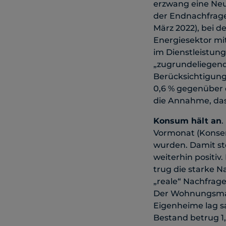
erzwang eine Neub
der Endnachfrage 
März 2022), bei d
Energiesektor mi
im Dienstleistung
„zugrundeliegend
Berücksichtigung
0,6 % gegenüber 
die Annahme, dass
Konsum hält an
.
Vormonat (Konsens
wurden. Damit ste
weiterhin positiv. 
trug die starke N
„reale“ Nachfrage
Der Wohnungsmark
Eigenheime lag sa
Bestand betrug 1,