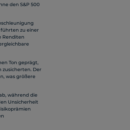
inne den S&P 500
Beschleunigung
 führten zu einer
e Renditen
vergleichbare
hen Ton geprägt,
 zusicherten. Der
en, was größere
ab, während die
den Unsicherheit
Risikoprämien
en