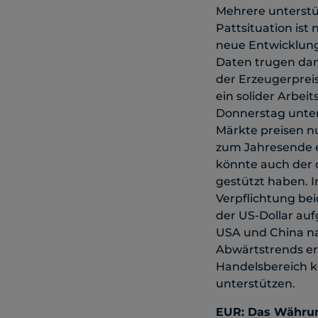
Mehrere unterstüt
Pattsituation is
neue Entwicklunge
Daten trugen dan
der Erzeugerprei
ein solider Arbei
Donnerstag unter
Märkte preisen n
zum Jahresende ei
könnte auch der c
gestützt haben. 
Verpflichtung bei
der US-Dollar au
USA und China nac
Abwärtstrends erw
Handelsbereich k
unterstützen.
EUR: Das Währun