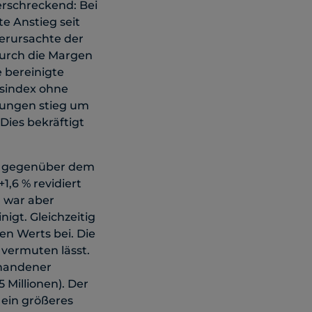
erschreckend: Bei
te Anstieg seit
verursachte der
durch die Margen
 bereinigte
sindex ohne
tungen stieg um
ies bekräftigt
 % gegenüber dem
,6 % revidiert
, war aber
nigt. Gleichzeitig
en Werts bei. Die
 vermuten lässt.
rhandener
 Millionen). Der
 ein größeres