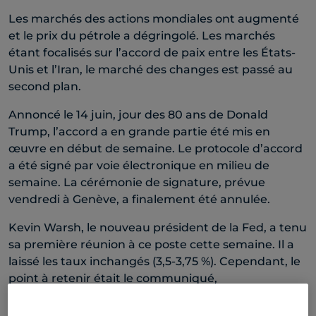
Les marchés des actions mondiales ont augmenté
et le prix du pétrole a dégringolé. Les marchés
étant focalisés sur l’accord de paix entre les États-
Unis et l’Iran, le marché des changes est passé au
second plan.
Annoncé le 14 juin, jour des 80 ans de Donald
Trump, l’accord a en grande partie été mis en
œuvre en début de semaine. Le protocole d’accord
a été signé par voie électronique en milieu de
semaine. La cérémonie de signature, prévue
vendredi à Genève, a finalement été annulée.
Kevin Warsh, le nouveau président de la Fed, a tenu
sa première réunion à ce poste cette semaine. Il a
laissé les taux inchangés (3,5-3,75 %). Cependant, le
point à retenir était le communiqué,
considérablement plus court que les précédents.
Ce changement est révélateur du scepticisme