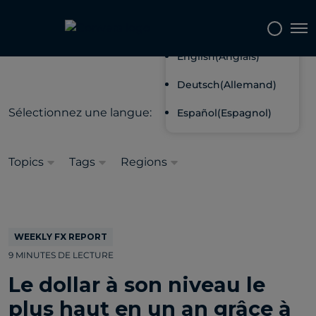
Français
Tog
English
(
Anglais
)
Deutsch
(
Allemand
)
Sélectionnez une langue:
Español
(
Espagnol
)
Topics
Tags
Regions
WEEKLY FX REPORT
9 MINUTES DE LECTURE
Le dollar à son niveau le
plus haut en un an grâce à