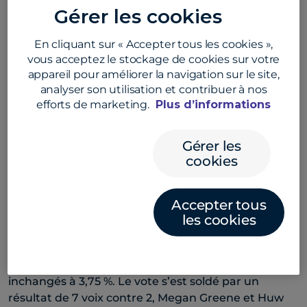
Gérer les cookies
tenace de Kevin Warsh vis-à-vis des prévisions trop
axées vers le long terme. Les marchés se préparent
En cliquant sur « Accepter tous les cookies »,
déjà à ce que la manière dont la Fed communique
vous acceptez le stockage de cookies sur votre
change.
appareil pour améliorer la navigation sur le site,
La Banque du Japon a augmenté son taux
analyser son utilisation et contribuer à nos
efforts de marketing.
Plus d’informations
directeur (de 0,25 à 1 %) à l’issue d’un vote de 7
contre 1. Ce taux est à son niveau le plus niveau
depuis 1995. Cette décision marque un abandon
Gérer les
marqué de la politique monétaire particulièrement
cookies
accommodante, alors que les pressions sur les prix
persistent et que les coûts énergétiques restent
Accepter tous
élevés suite aux récentes tensions au Moyen-Orient.
les cookies
Le yen s’est affaibli : la paire USD/JPY continue de
grimper au-delà de la barre des 160,00.
La Banque d’Angleterre a maintenu hier ses taux
inchangés à 3,75 %. Le vote s’est soldé par un
résultat de 7 voix contre 2, Megan Greene et Huw