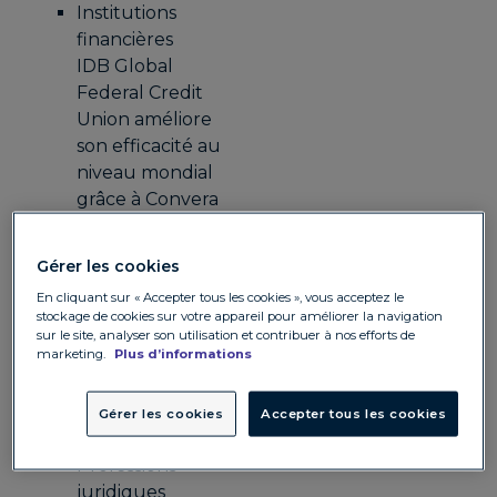
Institutions
financières
IDB Global
Federal Credit
Union améliore
son efficacité au
niveau mondial
grâce à Convera
Fonds
institutionnels
Gérer les cookies
Prisma Capital
En cliquant sur « Accepter tous les cookies », vous acceptez le
minimise les
stockage de cookies sur votre appareil pour améliorer la navigation
risques et
sur le site, analyser son utilisation et contribuer à nos efforts de
marketing.
Plus d’informations
renforce la
confiance des
investisseurs
Gérer les cookies
Accepter tous les cookies
avec Convera
Professions
juridiques