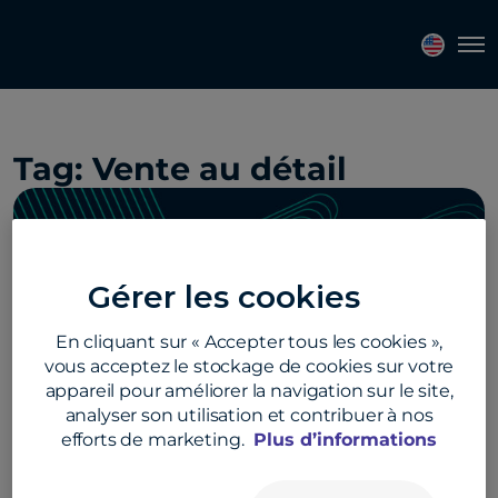
Topics
Tags
Regions
Tog
Tag:
Vente au détail
Gérer les cookies
En cliquant sur « Accepter tous les cookies »,
vous acceptez le stockage de cookies sur votre
Optimiser le cycle de conversion des
appareil pour améliorer la navigation sur le site,
liquidités : Conseils pour améliorer la
analyser son utilisation et contribuer à nos
trésorerie
efforts de marketing.
Plus d’informations
Découvrez comment stimuler les liquidités et la