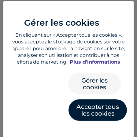
June 24, 2026
Gérer les cookies
En cliquant sur « Accepter tous les cookies »,
vous acceptez le stockage de cookies sur votre
appareil pour améliorer la navigation sur le site,
analyser son utilisation et contribuer à nos
efforts de marketing.
Plus d’informations
Convera et dLocal débloquent une
infrastructure de paiements
Gérer les
transfrontaliers intelligente
cookies
Découvrez comment Convera et dLocal permettent
Accepter tous
des paiements transfrontaliers plus rapides et plus
les cookies
efficaces grâce à des solutions de paiement locales
sur des marchés en forte croissance.
June 23, 2026