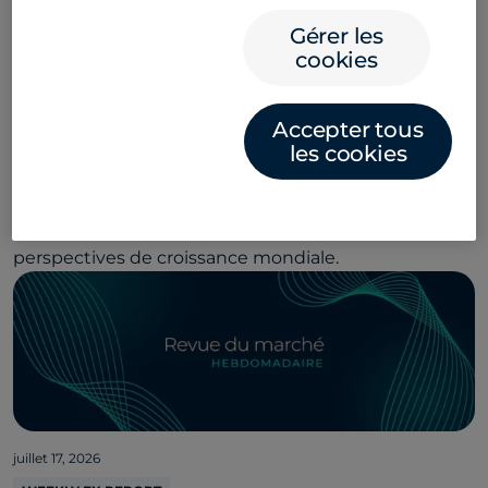
WEEKLY FX REPORT
Gérer les
La ruée de l’or noir
cookies
Le pétrole franchit la barre des 100 $ le baril, de
Accepter tous
nouveaux tarifs douaniers ont été mis en place et les
les cookies
attentes sur l’évolution des taux ont changé. En
conséquence, la demande pour le dollar américain a
augmenté, si bien que les marchés portent leur
attention sur les banques centrales, l’inflation et les
perspectives de croissance mondiale.
juillet 17, 2026