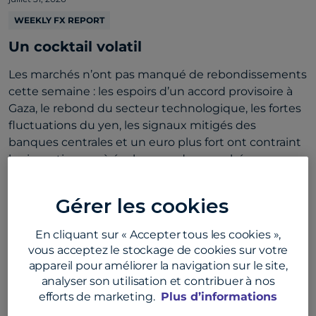
WEEKLY FX REPORT
Un cocktail volatil
Les marchés n’ont pas manqué de rebondissements
cette semaine : les espoirs d’un accord provisoire à
Gaza, le rebond du secteur technologique, les fortes
fluctuations du yen, les signaux mitigés des
banques centrales et un euro plus fort ont contraint
les investisseurs à évoluer sur des marchés
mondiaux des changes et des actions volatils.
Gérer les cookies
En cliquant sur « Accepter tous les cookies »,
vous acceptez le stockage de cookies sur votre
appareil pour améliorer la navigation sur le site,
analyser son utilisation et contribuer à nos
efforts de marketing.
Plus d’informations
juillet 24, 2026