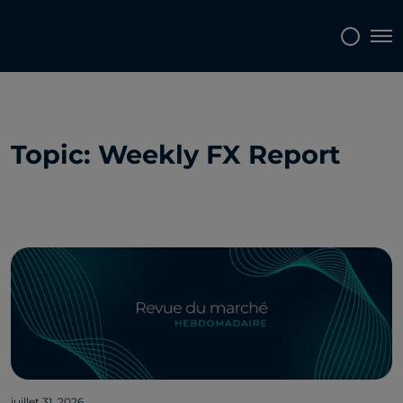
Tog
Topics
Tags
Regions
Topic: Weekly FX Report
juillet 31, 2026