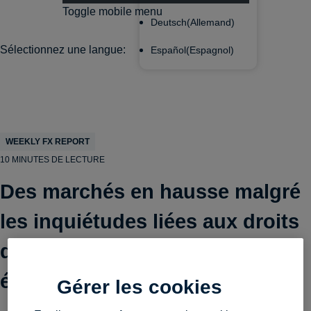
Toggle mobile menu
Deutsch
(
Allemand
)
Sélectionnez une langue:
Español
(
Espagnol
)
WEEKLY FX REPORT
10 MINUTES DE LECTURE
Des marchés en hausse malgré
les inquiétudes liées aux droits
de douane et aux données
économiques
Gérer les cookies