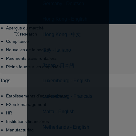
Germany - Deutsch
Topics
Hong Kong - English
Aperçus du marché
FX research
Hong Kong - 中文
Compliance
Italy - Italiano
Nouvelles de la société
Paiements transfrontaliers
Japan - 日本語
Pleins feux sur les employés
Tags
Luxembourg - English
Établissements d’enseignement
Luxembourg - Français
FX risk management
Malta - English
HR
Institutions financières
Netherlands - English
Manufacturing