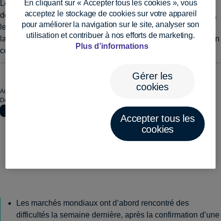
En cliquant sur « Accepter tous les cookies », vous
Les marchés se sont redressés malgré de nouveaux droits de
acceptez le stockage de cookies sur votre appareil
douane américains et des statistiques de l’emploi décevantes,
pour améliorer la navigation sur le site, analyser son
les investisseurs misant sur de possibles baisses des taux de
utilisation et contribuer à nos efforts de marketing.
la Fed et sur des changements à la tête de l’institution, dans un
Plus d’informations
contexte de tensions commerciales mondiales croissantes.
Gérer les
cookies
August 8, 2025
Dernière mise à jour le
August 11, 2025 12:49 pm
Accepter tous les
cookies
Les marchés mondiaux ont d’abord rencontré des
difficultés la semaine dernière, après la confirmation d’une