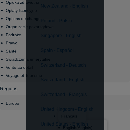
Opieka zdrowotna
New Zealand - English
Opłaty licencyjne
Options de change
Poland - Polski
Organizacje pozarządowe
Podróże
Singapore - English
Prawo
Spain - Español
Santé
Świadczenia emerytalne
Switzerland - Deutsch
Vente au détail
Voyage et Tourisme
Switzerland - English
Regions
Switzerland - Français
Europe
United Kingdom - English
Français
United States - English
English
(
Anglais
)