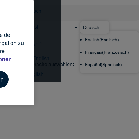
tzerland - Deutsch
tzerland - English
Deutsch
e der
English
(
Englisch
)
igation zu
tzerland - Français
re
Français
(
Französisch
)
ted Kingdom - English
ionen
Sprache auswählen:
Español
(
Spanisch
)
ted States - English
en