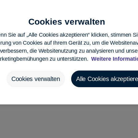
Japan - 日本語
Swi
Cookies verwalten
Luxembourg - English
Swi
n Sie auf „Alle Cookies akzeptieren“ klicken, stimmen Si
rung von Cookies auf Ihrem Gerät zu, um die Websitenav
Luxembourg - Français
Swi
verbessern, die Websitenutzung zu analysieren und unse
Malta - English
Uni
rketingbemühungen zu unterstützen.
Weitere Informat
Netherlands - English
Uni
Cookies verwalten
Alle Cookies akzeptier