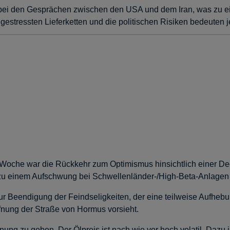
n bei den Gesprächen zwischen den USA und dem Iran, was zu e
ie gestressten Lieferketten und die politischen Risiken bedeuten
ser Woche war die Rückkehr zum Optimismus hinsichtlich einer
n, zu einem Aufschwung bei Schwellenländer-/High-Beta-Anlagen
ur Beendigung der Feindseligkeiten, der eine teilweise Aufhebu
nung der Straße von Hormus vorsieht.
arnung zu geben. Der Ölpreis ist nach wie vor hoch volatil. Daz