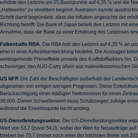
erhöhte den Leitzins um 25 Basispunkte auf 4,35 % und die No
„Haltewelle“ zu verebben beginnt. Australien nannte ausdrückli
Schritt damit begründete, dass die Inflation angesichts der er
Richtung betrifft: Die Bank of Japan beließ den Leitzins mit e
Annahme, dass die Bank zu einer Erhöhung des Leitzinses ten
Falkenhafte RBA.
Die RBA hob den Leitzins auf 4,35 % an und 
eher in einer Aufwärtsentwicklung bestehe. Die Aussagen betont
weitergehende Preiseffekte jenseits des Kraftstoffsektors hin. D
schwieriger, den AUD-Carry allein aus makroökonomischen G
US NFP.
Die Zahl der Beschäftigten außerhalb der Landwirtsch
abgesehen von einigen wenigen Prognosen. Diese Entwicklung s
Berücksichtigung einer mäßigen Nettorevision für einen Zeitra
30.000. Dieser Schwellenwert muss Schätzungen zufolge erreich
während die Erwerbsquote leicht anstieg.
US-Dienstleistungssektor.
Der US-Dienstleistungssektor expa
Wert von 53,7 (zuvor 54,0), wobei der Wert für Neuaufträge auf
blieben bei 70,7 (immer noch einer der höchsten Werte seit 202