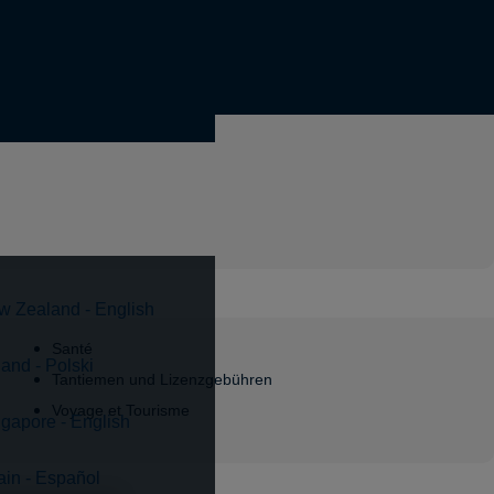
w Zealand - English
Santé
and - Polski
Tantiemen und Lizenzgebühren
Voyage et Tourisme
gapore - English
in - Español