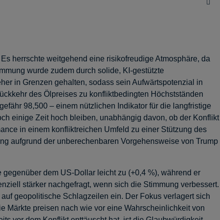
 Es herrschte weitgehend eine risikofreudige Atmosphäre, da
timmung wurde zudem durch solide, KI-gestützte
her in Grenzen gehalten, sodass sein Aufwärtspotenzial in
Rückkehr des Ölpreises zu konfliktbedingten Höchstständen
ähr 98,500 – einem nützlichen Indikator für die langfristige
och einige Zeit hoch bleiben, unabhängig davon, ob der Konflikt
mance in einem konfliktreichen Umfeld zu einer Stützung des
tellung aufgrund der unberechenbaren Vorgehensweise von Trump
he gegenüber dem US-Dollar leicht zu (+0,4 %), während er
iell stärker nachgefragt, wenn sich die Stimmung verbessert.
auf geopolitische Schlagzeilen ein. Der Fokus verlagert sich
 Märkte preisen nach wie vor eine Wahrscheinlichkeit von
 vor dem Konflikt enttäuscht hat, ist die Glaubwürdigkeit