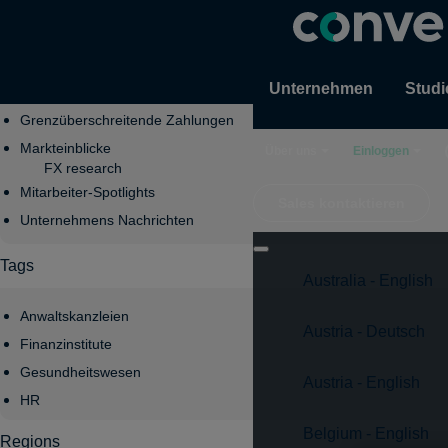
Topics
Unternehmen
Studi
Compliance
Grenzüberschreitende Zahlungen
Markteinblicke
Über uns
Einloggen
FX research
Mitarbeiter-Spotlights
Sales kontaktieren
Unternehmens Nachrichten
Tags
Australia - English
Anwaltskanzleien
Austria - Deutsch
Finanzinstitute
Gesundheitswesen
Austria - English
HR
Belgium - English
Regions