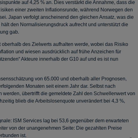
spunkte auf 4,25 % an. Dies verstärkt die Annahme, dass die
e Risiken einer zweiten Inflationsrunde, während Norwegen den
 sei. Japan verfolgt anscheinend den gleichen Ansatz, was die
 hält den Normalisierungsdruck aufrecht und unterstützt die
hung gab.
it oberhalb des Zielwerts aufhalten werde, wobei das Risiko
flation und wiesen ausdrücklich auf frühe Anzeichen für
stützenden“ Akteure innerhalb der G10 auf und es ist nun
Konsensschätzung von 65.000 und oberhalb aller Prognosen,
rfolgenden Monaten seit einem Jahr dar. Selbst nach
 werden, übertrifft die gemeldete Zahl den Schwellenwert von
eitig blieb die Arbeitslosenquote unverändert bei 4,3 %,
gnale: ISM Services lag bei 53,6 gegenüber dem erwarteten
 weiter von der unangenehmen Seite: Die gezahlten Preise
rbunden ist.