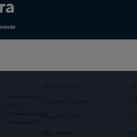
erende
DE
Germany - Deutsch
Ne
Manufacturing
Hong Kong - English
Pol
NGO
Pensionszahlungen
Hong Kong - 中文
Sin
Reisebranche
Italy - Italiano
Spa