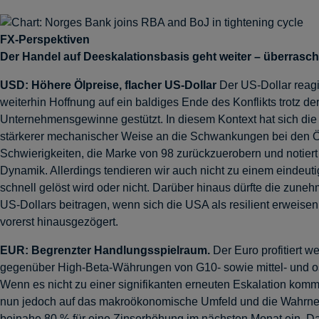
FX-Perspektiven
Der Handel auf Deeskalationsbasis geht weiter – überrasc
USD: Höhere Ölpreise, flacher US-Dollar
Der US-Dollar reagi
weiterhin Hoffnung auf ein baldiges Ende des Konflikts trotz 
Unternehmensgewinne gestützt. In diesem Kontext hat sich die 
stärkerer mechanischer Weise an die Schwankungen bei den Ölpr
Schwierigkeiten, die Marke von 98 zurückzuerobern und notiert 
Dynamik. Allerdings tendieren wir auch nicht zu einem eindeuti
schnell gelöst wird oder nicht. Darüber hinaus dürfte die zune
US-Dollars beitragen, wenn sich die USA als resilient erweis
vorerst hinausgezögert.
EUR: Begrenzter Handlungsspielraum.
Der Euro profitiert 
gegenüber High-Beta-Währungen von G10- sowie mittel- und os
Wenn es nicht zu einer signifikanten erneuten Eskalation kommt
nun jedoch auf das makroökonomische Umfeld und die Wahrnehm
beinahe 80 % für eine Zinserhöhung im nächsten Monat ein. Da 