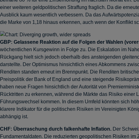
einer weiteren geldpolitischen Straffung fraglich. Da die ern
Ausblick kaum wesentlich verbessern. Da das Aufwärtspotenzia
die Marke von 1,18 hinaus erkennen, auch wenn der Konflikt sch
GBP:
Gelassene Reaktion auf die Folgen der Wahlen (vorer
wöchentlichen Kursgewinn in Folge zu. Die Eskalation im Nahen
Rückgang hielt sich jedoch oberhalb des ansteigenden gleitend
darstellte. Der Optimismus hinsichtlich eines Abkommens zwisc
Renditen standen erneut im Brennpunkt. Die Renditen britischer
Preispolitik der Bank of England und eine steigende Risikoprä
haben neue Fragen hinsichtlich der Autorität von Premiermin
Rücktritten zu erkennen, während die Märkte das Risiko einer 
Führungswechsel kommen. In diesem Umfeld könnten sich höhe
klarere Indikator für die politischen Risiken im Vereinigten 
abhängig ist.
CHF:
Überraschung durch falkenhafte Inflation.
Der Schweiz
Fundamentaldaten. Die reduzierten geopolitischen Risiken 