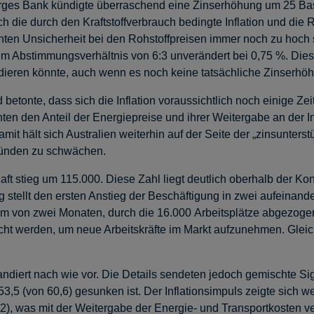
rges Bank kündigte überraschend eine Zinserhöhung um 25 Basi
ch die durch den Kraftstoffverbrauch bedingte Inflation und di
höhten Unsicherheit bei den Rohstoffpreisen immer noch zu hoch
inem Abstimmungsverhältnis von 6:3 unverändert bei 0,75 %. Dies
dieren könnte, auch wenn es noch keine tatsächliche Zinserhö
betonte, dass sich die Inflation voraussichtlich noch einige Ze
en den Anteil der Energiepreise und ihrer Weitergabe an der In
amit hält sich Australien weiterhin auf der Seite der „zinsunter
ründen zu schwächen.
aft stieg um 115.000. Diese Zahl liegt deutlich oberhalb der 
tellt den ersten Anstieg der Beschäftigung in zwei aufeinande
um von zwei Monaten, durch die 16.000 Arbeitsplätze abgezogen
t werden, um neue Arbeitskräfte im Markt aufzunehmen. Gleichz
ndiert nach wie vor. Die Details sendeten jedoch gemischte Si
 53,5 (von 60,6) gesunken ist. Der Inflationsimpuls zeigte sich
2), was mit der Weitergabe der Energie- und Transportkosten ve