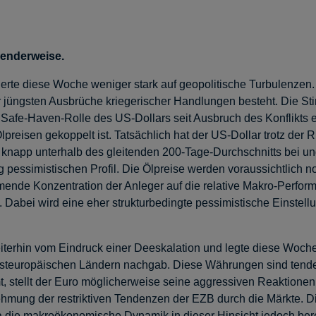
henderweise.
erte diese Woche weniger stark auf geopolitische Turbulenzen.
der jüngsten Ausbrüche kriegerischer Handlungen besteht. Die S
Safe-Haven-Rolle des US-Dollars seit Ausbruch des Konflikts e
eisen gekoppelt ist. Tatsächlich hat der US-Dollar trotz der 
knapp unterhalb des gleitenden 200-Tage-Durchschnitts bei ungef
g pessimistischen Profil. Die Ölpreise werden voraussichtlich n
hmende Konzentration der Anleger auf die relative Makro-Perfor
en. Dabei wird eine eher strukturbedingte pessimistische Eins
weiterhin vom Eindruck einer Deeskalation und legte diese Woc
teuropäischen Ländern nachgab. Diese Währungen sind tendenz
, stellt der Euro möglicherweise seine aggressiven Reaktionen 
ung der restriktiven Tendenzen der EZB durch die Märkte. Die
die makroökonomische Dynamik in dieser Hinsicht jedoch bereits