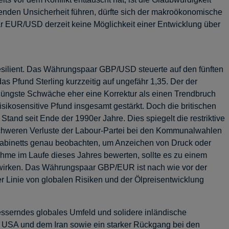
kenden Unsicherheit führen, dürfte sich der makroökonomische
ar EUR/USD derzeit keine Möglichkeit einer Entwicklung über
esilient. Das Währungspaar GBP/USD steuerte auf den fünften
 Pfund Sterling kurzzeitig auf ungefähr 1,35. Der der
 jüngste Schwäche eher eine Korrektur als einen Trendbruch
sikosensitive Pfund insgesamt gestärkt. Doch die britischen
tand seit Ende der 1990er Jahre. Dies spiegelt die restriktive
e schweren Verluste der Labour-Partei bei den Kommunalwahlen
 Kabinetts genau beobachten, um Anzeichen von Druck oder
ahme im Laufe dieses Jahres bewerten, sollte es zu einem
wirken. Das Währungspaar GBP/EUR ist nach wie vor der
er Linie von globalen Risiken und der Ölpreisentwicklung
esserndes globales Umfeld und solidere inländische
USA und dem Iran sowie ein starker Rückgang bei den