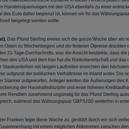
euten Handelsspannungen mit den USA ebenfalls zu einer erdrüc
l des Euro daher begrenzt ist, können wir für das Währungspa
nell beigelegt werden sollte.
st).
Das Pfund Sterling erwies sich die ganze Woche über als r
 Osten zu Wochenbeginn und die festeren Ölpreise drückten das
en 21-Tage-Durchschnitts, was die Ansicht bestärkte, dass die
hen den USA und dem Iran hat die Risikobereitschaft und das ri
 Staatsanleihen mit langen Laufzeiten erreichten den höchsten S
mie aufgrund der politischen Verhältnisse im Inland wider. Di
ister Starmer aufgeworfen. Anleger werden die Äußerungen des
Lockerung der Haushaltsdisziplin und einer höheren Kreditaufn
re Renditen zunehmend ungünstig für das Pfund Sterling aus
Königreich, während das Währungspaar GBP/USD weiterhin in erst
er Franken legte diese Woche zu, gestützt durch ein sich verb
im Zusammenhang mit einem möglichen Abkommen zwischen den 