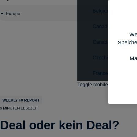
Belgium - Français
Europe
Canada - English
Wen
Speiche
Canada - Français
Czechia - Čeština
Ma
France - Français
Toggle mobile menu
WEEKLY FX REPORT
9 MINUTEN LESEZEIT
Deal oder kein Deal?