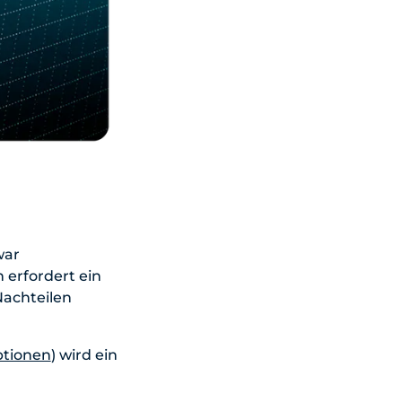
war
 erfordert ein
Nachteilen
ptionen
) wird ein