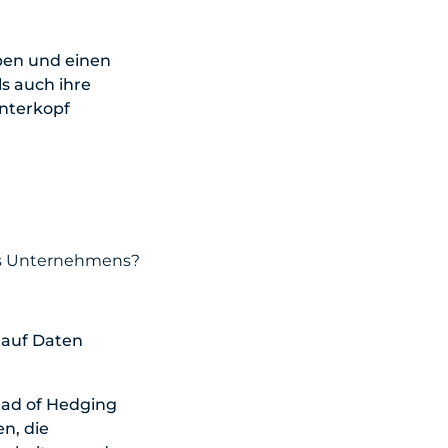
aben und einen
ls auch ihre
interkopf
res Unternehmens?
r auf Daten
Head of Hedging
n, die