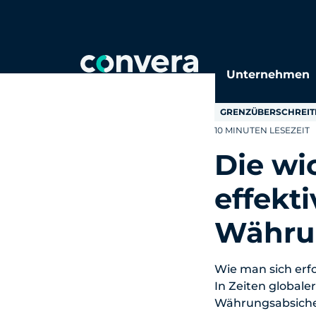
Topics
Tags
Regions
Unternehmen
GRENZÜBERSCHREIT
10 MINUTEN LESEZEIT
Die wi
effekt
Währu
Wie man sich erfo
In Zeiten global
Währungsabsicher