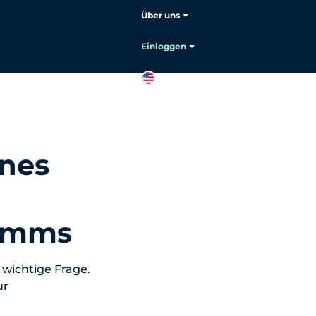
Über uns
Sprache auswählen:
Deutsch
Einloggen
DE
Sales
kontaktieren
ines
amms
 wichtige Frage.
ur