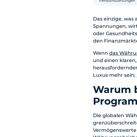
Pensionszahlungen
Das einzige, was a
Spannungen, wirt
oder Gesundheitsk
den Finanzmärkt
Wenn
das Währun
und einen klaren
herausfordernden
Luxus mehr sein;
Warum b
Progra
Die globalen Wä
grenzüberschreit
Vermögenswerte i