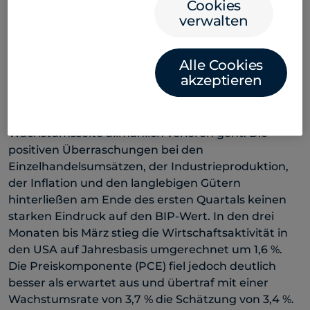
Cookies
verwalten
Globale Makro-Investoren
stehen an drei Fronten am Scheideweg
Alle Cookies
akzeptieren
Wachstum und Inflation.
Das Fazit der Woche
lautet, dass die Inflation in den USA hartnäckig
bleibt, während die Sonderstellung der USA auf der
Wachstumsseite allmählich verloren geht. Die
positiven Überraschungen bei den
Einzelhandelsumsätzen, der Industrieproduktion,
der Inflation und den langlebigen Gütern
hinterließen am Ende des ersten Quartals keinen
starken Eindruck auf den BIP-Wert. In den drei
Monaten bis März stieg die Wirtschaftsaktivität in
den USA auf Jahresbasis umgerechnet um 1,6 %.
Die Preiskomponente (PCE) fiel jedoch deutlich
besser als erwartet aus und übertraf mit einer
Wachstumsrate von 3,7 % die Schätzung von 3,4 %.