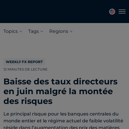
Sélectionnez une langue:
Français
Tog
Topics
Tags
Regions
WEEKLY FX REPORT
12 MINUTES DE LECTURE
Baisse des taux directeurs
en juin malgré la montée
des risques
Le principal risque pour les banques centrales du
monde entier et le régime actuel de faible volatilité
réside dans l’augmentation des prix des matières