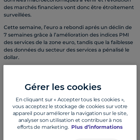
des marchés financiers vont donc être étroitement
surveillées.
Cette semaine, l’euro a rebondi aprés un déclin de
7 semaines grâce à l’amélioration des indices PMI
des services de la zone euro, tandis que la faiblesse
des données du secteur des services a pénalisé le
dollar.
Les données montrent que l’inflation des prix dans
les magasins au Royaume-Uni est tombée à son
Gérer les cookies
plus bas niveau depuis 2 ans, et l’enquête de la BoE
sur les anticipations en matière d’inflation et de
En cliquant sur « Accepter tous les cookies »,
croissance des salaires fournit une preuve
vous acceptez le stockage de cookies sur votre
supplémentaire que l’inflation au Royaume-Uni est
appareil pour améliorer la navigation sur le site,
en baisse.
analyser son utilisation et contribuer à nos
efforts de marketing.
Plus d’informations
La décision sur les taux de la zone euro et l’inflation
américaine (IPC) seront les principaux événements