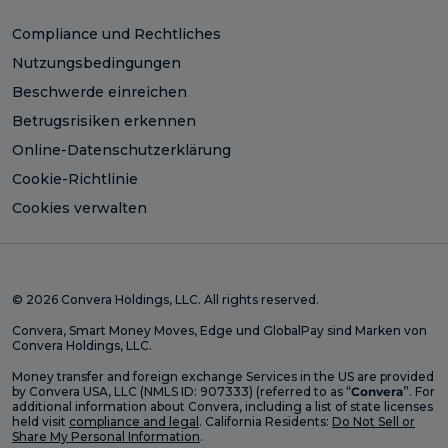
Compliance und Rechtliches
Nutzungsbedingungen
Beschwerde einreichen
Betrugsrisiken erkennen
Online-Datenschutzerklärung
Cookie-Richtlinie
Cookies verwalten
© 2026 Convera Holdings, LLC. All rights reserved.
Convera, Smart Money Moves, Edge und GlobalPay sind Marken von
Convera Holdings, LLC.
Money transfer and foreign exchange Services in the US are provided
by Convera USA, LLC (NMLS ID: 907333) (referred to as “
Convera
”. For
additional information about Convera, including a list of state licenses
held visit
compliance and legal
. California Residents:
Do Not Sell or
Share My Personal Information
.