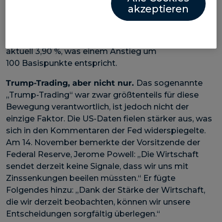
Erwartungen hinsichtlich Zinssenkungen durch die
akzeptieren
Federal Reserve für die letzten zwei Monate des
Jahres schnell angepasst. Die Zielmarke des Markts
für Ende 2025 stieg von 2,90 % am 1. Oktober auf
aktuell 3,90 %, was einem Anstieg um
100 Basispunkte entspricht.
Trump-Trading, aber nicht nur.
Das sogenannte
„Trump-Trading“ war zwar größtenteils für diese
Bewegung verantwortlich, ist jedoch nicht der
einzige Faktor. Die US-Daten fielen stärker aus, was
sich in den Kommentaren der Fed widerspiegelte.
Am 14. November bemerkte der Vorsitzende der
Federal Reserve, Jerome Powell: „Die Wirtschaft
sendet derzeit keine Signale, dass wir uns mit
Zinssenkungen beeilen müssten.“ Er fügte
Folgendes hinzu: „Dank der Stärke der Wirtschaft,
die wir derzeit beobachten, können wir unsere
Entscheidungen sorgfältig überlegen.“