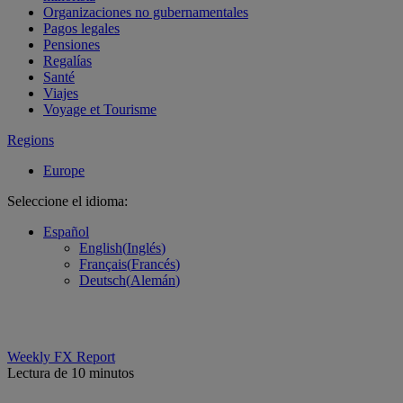
Organizaciones no gubernamentales
Pagos legales
Pensiones
Regalías
Santé
Viajes
Voyage et Tourisme
Regions
Europe
Seleccione el idioma:
Español
English
(
Inglés
)
Français
(
Francés
)
Deutsch
(
Alemán
)
Weekly FX Report
Lectura de 10 minutos