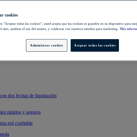
ahorrar tiempo
mbiario e impulsa sus exportaciones
ar cookies
uce los costes de las operaciones de cambio de divisas
en “Aceptar todas las cookies”, usted acepta que las cookies se guarden en su dispositivo para mej
l sitio, analizar el uso del mismo, y colaborar con nuestros estudios para marketing.
Más inform
u negocio y sus clientes
us pagos internacionales al integrar su sistema de gestión de tesorerí
Administrar cookies
Aceptar todas las cookies
on dos fechas de liquidación
es rápidos y seguros
stra red confiable
oneda