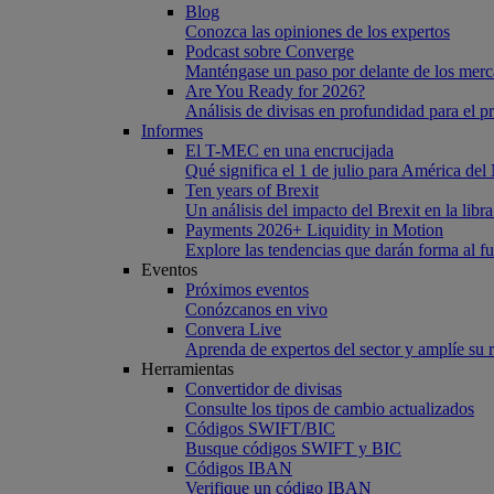
Blog
Conozca las opiniones de los expertos
Podcast sobre Converge
Manténgase un paso por delante de los merc
Are You Ready for 2026?
Análisis de divisas en profundidad para el 
Informes
El T-MEC en una encrucijada
Qué significa el 1 de julio para América del
Ten years of Brexit
Un análisis del impacto del Brexit en la libra
Payments 2026+ Liquidity in Motion
Explore las tendencias que darán forma al fu
Eventos
Próximos eventos
Conózcanos en vivo
Convera Live
Aprenda de expertos del sector y amplíe su 
Herramientas
Convertidor de divisas
Consulte los tipos de cambio actualizados
Códigos SWIFT/BIC
Busque códigos SWIFT y BIC
Códigos IBAN
Verifique un código IBAN