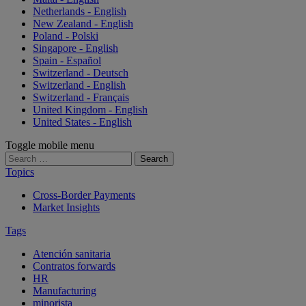
Netherlands - English
New Zealand - English
Poland - Polski
Singapore - English
Spain - Español
Switzerland - Deutsch
Switzerland - English
Switzerland - Français
United Kingdom - English
United States - English
Toggle mobile menu
Search
for:
Topics
Cross-Border Payments
Market Insights
Tags
Atención sanitaria
Contratos forwards
HR
Manufacturing
minorista