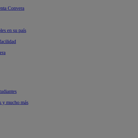
enta Convera
les en su país
facilidad
era
tudiantes
gos y mucho más