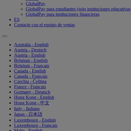
GlobalPay
GlobalPay para estudiantes (solo instituciones educativas
GlobalPay para instituciones financieras
ES
Contacte con el equipo de ventas
Australia - English
Austria - Deutsch
Austria - English
Belgium - English
Belgium - Français
Canada - English
Canada - Français
Czechia - Čeština
France - Français
Germany - Deutsch
Hong Kong - English
Hong Kong - 中文
Italy - Italiano
Japan - 日本語
Luxembourg - English
Luxembourg - Français
Malta - English