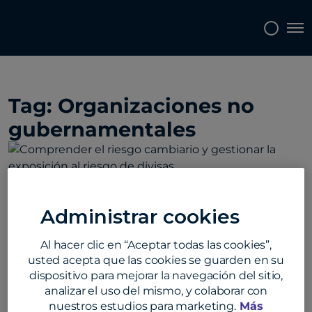
Topics
Tags
Regions
Tog
Tag:
Organizaciones no
gubernamentales
Administrar cookies
Comprender el riesgo cambiario y
Al hacer clic en “Aceptar todas las cookies”,
gestionar la exposición al riesgo de
usted acepta que las cookies se guarden en su
divisas.
dispositivo para mejorar la navegación del sitio,
analizar el uso del mismo, y colaborar con
En el mercado global actual, comprender el riesgo
nuestros estudios para marketing.
Más
cambiario no es solo una decisión inteligente, sino