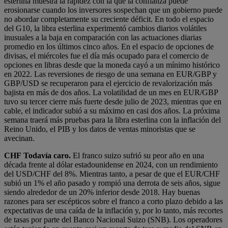
esterlina muestra la rapidez con la que la confianza puede
erosionarse cuando los inversores sospechan que un gobierno puede
no abordar completamente su creciente déficit. En todo el espacio
del G10, la libra esterlina experimentó cambios diarios volátiles
inusuales a la baja en comparación con las actuaciones diarias
promedio en los últimos cinco años. En el espacio de opciones de
divisas, el miércoles fue el día más ocupado para el comercio de
opciones en libras desde que la moneda cayó a un mínimo histórico
en 2022. Las reversiones de riesgo de una semana en EUR/GBP y
GBP/USD se recuperaron para el ejercicio de revalorización más
bajista en más de dos años. La volatilidad de un mes en EUR/GBP
tuvo su tercer cierre más fuerte desde julio de 2023, mientras que en
cable, el indicador subió a su máximo en casi dos años. La próxima
semana traerá más pruebas para la libra esterlina con la inflación del
Reino Unido, el PIB y los datos de ventas minoristas que se
avecinan.
CHF
Todavía caro.
El franco suizo sufrió su peor año en una
década frente al dólar estadounidense en 2024, con un rendimiento
del USD/CHF del 8%. Mientras tanto, a pesar de que el EUR/CHF
subió un 1% el año pasado y rompió una derrota de seis años, sigue
siendo alrededor de un 20% inferior desde 2018. Hay buenas
razones para ser escépticos sobre el franco a corto plazo debido a las
expectativas de una caída de la inflación y, por lo tanto, más recortes
de tasas por parte del Banco Nacional Suizo (SNB). Los operadores