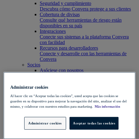
Seguridad y cumplimiento
Descubra cómo Convera protege a sus clientes
Cobertura de divisas
Consulte qué herramientas de riesgo están
disponibles en su país
Integraciones
Conecte sus sistemas a la plataforma Convera
con facilidad
Recursos para desarrolladores
Conecte y desarrolle con las herramientas de
Convera
Socios
Asóciese con nosotros
Explorar las opciones
Partners de software
Amplíe su plataforma con pagos
Administrar cookies
Agentes educativos
Al hacer clic en “Aceptar todas las cookies”, usted acepta que las cookies se
Impulse el crecimiento mediante la captación de
guarden en su dispositivo para mejorar la navegación del sitio, analizar el uso del
estudiantes
mismo, y colaborar con nuestros estudios para marketing.
Más información
Partners
Ayude a sus clientes a gestionar el riesgo, los
pagos y mucho más
Administrar cookies
Aceptar todas las cookies
Información
Información
Historias de éxito de clientes