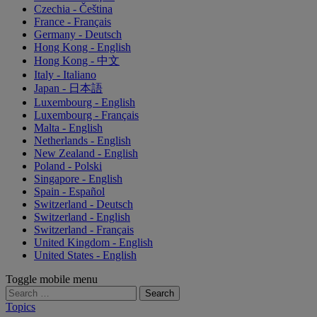
Czechia - Čeština
France - Français
Germany - Deutsch
Hong Kong - English
Hong Kong - 中文
Italy - Italiano
Japan - 日本語
Luxembourg - English
Luxembourg - Français
Malta - English
Netherlands - English
New Zealand - English
Poland - Polski
Singapore - English
Spain - Español
Switzerland - Deutsch
Switzerland - English
Switzerland - Français
United Kingdom - English
United States - English
Toggle mobile menu
Search
for:
Topics