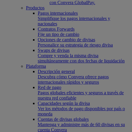
con Convera GlobalPay.
Productos
Pagos internacionales
Simplifique los pagos internacionales y
nacionales
Contratos Forwards
Fije un tipo de cambio
Opciones de cambio de divisas
Personalice su estrategia de riesgo divisa
Swaps de divisas
Compre y venda la misma divisa
simultáneamente con dos fechas de liquidación
Plataforma
Descripción general
Descubra cómo Convera ofrece pagos
internacionales rápidos y seguros
Red de pago
Pagos globales eficientes y seguros a través de
nuestra red confiable
Capacidades según la divisa
Ver los métodos de pago disponibles por país o
moneda
Cuentas de divisas globales
Mantenga y administre más de 60 divisas en su
cuenta Convera