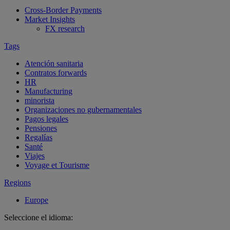
Cross-Border Payments
Market Insights
FX research
Tags
Atención sanitaria
Contratos forwards
HR
Manufacturing
minorista
Organizaciones no gubernamentales
Pagos legales
Pensiones
Regalías
Santé
Viajes
Voyage et Tourisme
Regions
Europe
Seleccione el idioma: