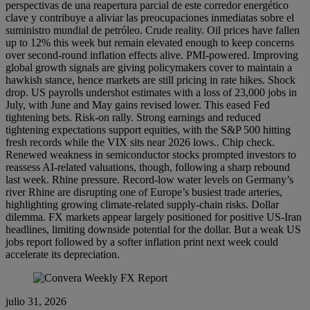
perspectivas de una reapertura parcial de este corredor energético
clave y contribuye a aliviar las preocupaciones inmediatas sobre el
suministro mundial de petróleo. Crude reality. Oil prices have fallen
up to 12% this week but remain elevated enough to keep concerns
over second-round inflation effects alive. PMI-powered. Improving
global growth signals are giving policymakers cover to maintain a
hawkish stance, hence markets are still pricing in rate hikes. Shock
drop. US payrolls undershot estimates with a loss of 23,000 jobs in
July, with June and May gains revised lower. This eased Fed
tightening bets. Risk-on rally. Strong earnings and reduced
tightening expectations support equities, with the S&P 500 hitting
fresh records while the VIX sits near 2026 lows.. Chip check.
Renewed weakness in semiconductor stocks prompted investors to
reassess AI-related valuations, though, following a sharp rebound
last week. Rhine pressure. Record-low water levels on Germany’s
river Rhine are disrupting one of Europe’s busiest trade arteries,
highlighting growing climate-related supply-chain risks. Dollar
dilemma. FX markets appear largely positioned for positive US-Iran
headlines, limiting downside potential for the dollar. But a weak US
jobs report followed by a softer inflation print next week could
accelerate its depreciation.
julio 31, 2026