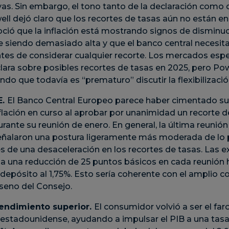
vas. Sin embargo, el tono tanto de la declaración como 
l dejó claro que los recortes de tasas aún no están en e
oció que la inflación está mostrando signos de disminuc
e siendo demasiado alta y que el banco central necesit
tes de considerar cualquier recorte. Los mercados esp
lara sobre posibles recortes de tasas en 2025, pero Po
ndo que todavía es “prematuro” discutir la flexibilizació
E.
El Banco Central Europeo parece haber cimentado su 
lación en curso al aprobar por unanimidad un recorte d
rante su reunión de enero. En general, la última reunión
ñalaron una postura ligeramente más moderada de lo p
s de una desaceleración en los recortes de tasas. Las e
a una reducción de 25 puntos básicos en cada reunión ha
e depósito al 1,75%. Esto sería coherente con el amplio 
 seno del Consejo.
rendimiento superior.
El consumidor volvió a ser el fa
estadounidense, ayudando a impulsar el PIB a una tasa