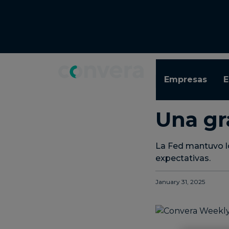
Topics
Tags
Regions
Empresas
E
WEEKLY FX REPORT
LECTURA DE 11 MINUTO
Una gr
La Fed mantuvo lo
expectativas.
January 31, 2025