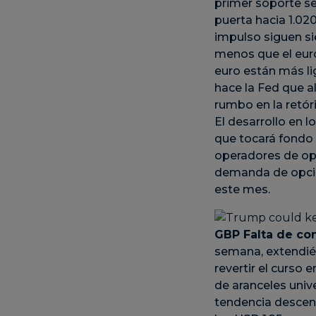
primer soporte se 
puerta hacia 1.020
impulso siguen si
menos que el euro
euro están más li
hace la Fed que a
rumbo en la retór
El desarrollo en 
que tocará fondo 
operadores de op
demanda de opcio
este mes.
GBP
Falta de co
semana, extendié
revertir el curso
de aranceles univ
tendencia descen