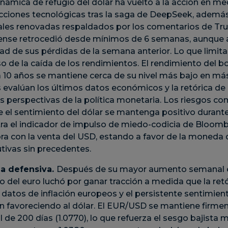
inámica de refugio del dólar ha vuelto a la acción en me
acciones tecnológicas tras la saga de DeepSeek, además
sales renovadas respaldados por los comentarios de Trum
ense retrocedió desde mínimos de 6 semanas, aunque
ad de sus pérdidas de la semana anterior. Lo que limita
so de la caída de los rendimientos. El rendimiento del b
10 años se mantiene cerca de su nivel más bajo en má
evalúan los últimos datos económicos y la retórica de 
as perspectivas de la política monetaria. Los riesgos co
e el sentimiento del dólar se mantenga positivo durant
a el indicador de impulso de miedo-codicia de Bloom
ra con la venta del USD, estando a favor de la moneda 
ivas sin precedentes.
la defensiva.
Después de su mayor aumento semanal e
vo del euro luchó por ganar tracción a medida que la ret
s datos de inflación europeos y el persistente sentimien
on favoreciendo al dólar. El EUR/USD se mantiene firm
de 200 días (1.0770), lo que refuerza el sesgo bajista m