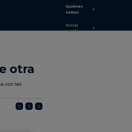
Quiénes
somos
Seleccione el idioma:
Español
Iniciar
sesión
ES
Contacte
e otra
con el
equipo
de
ventas
a con las