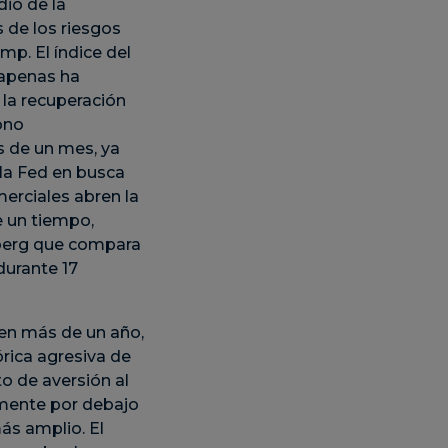
dio de la
 de los riesgos
p. El índice del
 apenas ha
 la recuperación
ono
s de un mes, ya
la Fed en busca
merciales abren la
e un tiempo,
berg que compara
durante 17
n más de un año,
órica agresiva de
to de aversión al
emente por debajo
ás amplio. El