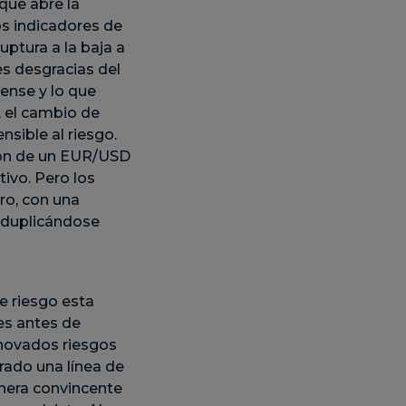
que abre la
Los indicadores de
ptura a la baja a
es desgracias del
ense y lo que
, el cambio de
sible al riesgo.
ción de un EUR/USD
ivo. Pero los
ro, con una
 duplicándose
e riesgo esta
es antes de
enovados riesgos
rado una línea de
nera convincente