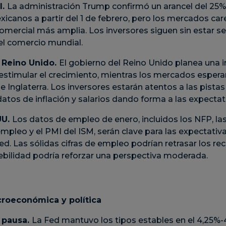
l.
La administración Trump confirmó un arancel del 25%
icanos a partir del 1 de febrero, pero los mercados car
 comercial más amplia. Los inversores siguen sin estar s
el comercio mundial.
 Reino Unido.
El gobierno del Reino Unido planea una i
a estimular el crecimiento, mientras los mercados espera
 Inglaterra. Los inversores estarán atentos a las pistas
datos de inflación y salarios dando forma a las expectat
UU.
Los datos de empleo de enero, incluidos los NFP, las
mpleo y el PMI del ISM, serán clave para las expectativa
d. Las sólidas cifras de empleo podrían retrasar los rec
ebilidad podría reforzar una perspectiva moderada.
croeconómica y política
 pausa.
La Fed mantuvo los tipos estables en el 4,25%-4