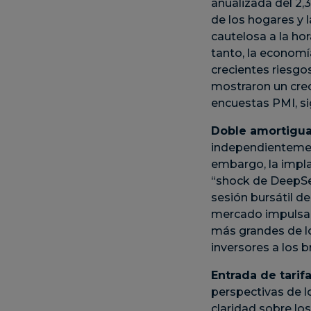
anualizada del 2,
de los hogares y 
cautelosa a la hor
tanto, la economí
crecientes riesgo
mostraron un crec
encuestas PMI, si
Doble amortigu
independientement
embargo, la impla
“shock de DeepSee
sesión bursátil d
mercado impulsad
más grandes de lo 
inversores a los b
Entrada de tarif
perspectivas de l
claridad sobre lo