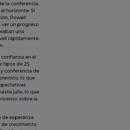
de la conferencia
l horizonte. Si
ión, Powell
a ver un progreso
eraban una
well rápidamente
n.
confianza en el
e tipos de 25
 y conferencia de
revisto, lo que
xpectativas
sta julio, lo que
consenso sobre la
ro de esperanza
 de crecimiento