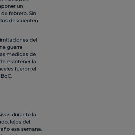
mponer un
de febrero. Sin
ados descuenten
imitaciones del
na guerra
las medidas de
 de mantener la
nceles fueron el
 BoC.
ivas durante la
do, lejos del
n año esa semana.