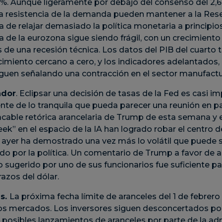
3%. Aunque ligeramente por debajo del consenso del 2,6%
la resistencia de la demanda pueden mantener a la Res
a de relajar demasiado la política monetaria a principio
a de la eurozona sigue siendo frágil, con un crecimient
s de una recesión técnica. Los datos del PIB del cuarto
imiento cercano a cero, y los indicadores adelantados,
guen señalando una contracción en el sector manufactu
ador
. Eclipsar una decisión de tasas de la Fed es casi im
e de lo tranquila que pueda parecer una reunión en par
cable retórica arancelaria de Trump de esta semana y e
k” en el espacio de la IA han logrado robar el centro d
e ayer ha demostrado una vez más lo volátil que puede 
o por la política. Un comentario de Trump a favor de 
sugerido por uno de sus funcionarios fue suficiente para
razos del dólar.
as.
La próxima fecha límite de aranceles del 1 de febrero
os mercados. Los inversores siguen desconcertados por 
s posibles lanzamientos de aranceles por parte de la ad