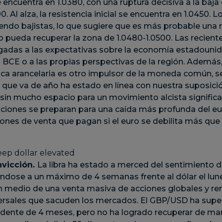
encuentra en 1.0380, con una ruptura decisiva a la baja 
0. Al alza, la resistencia inicial se encuentra en 1.0450. 
endo bajistas, lo que sugiere que es más probable una ru
 pueda recuperar la zona de 1.0480-1.0500. Las recient
gadas a las expectativas sobre la economía estadounid
l BCE o a las propias perspectivas de la región. Además
ica arancelaria es otro impulsor de la moneda común, sen
lo que va de año ha estado en línea con nuestra suposi
sin mucho espacio para un movimiento alcista significat
ciones se preparan para una caída más profunda del eu
nes de venta que pagan si el euro se debilita más que
nvicción.
La libra ha estado a merced del sentimiento d
ndose a un máximo de 4 semanas frente al dólar el lun
 en medio de una venta masiva de acciones globales y r
ersales que sacuden los mercados. El GBP/USD ha supe
dente de 4 meses, pero no ha logrado recuperar de ma