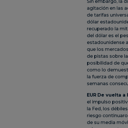
Sin embargo, la d
agitación en las 
de tarifas univer
dólar estadounid
recuperado la mit
del dólar es el pe
estadounidense a 
que los mercados 
de pistas sobre l
posibilidad de qu
como lo demuestr
la fuerza de comp
semanas consecut
EUR
De vuelta a 
el impulso positi
la Fed, los débile
riesgo continuar
de su media móvil 