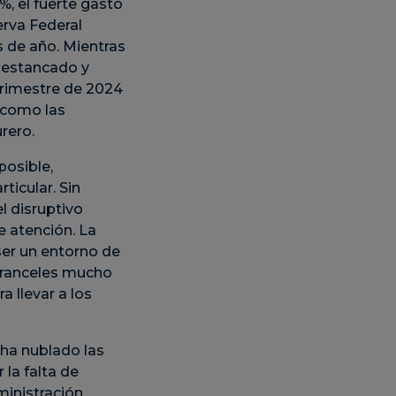
, el fuerte gasto
erva Federal
s de año. Mientras
o estancado y
 trimestre de 2024
 como las
rero.
posible,
ticular. Sin
l disruptivo
e atención. La
ser un entorno de
aranceles mucho
 llevar a los
 ha nublado las
la falta de
ministración