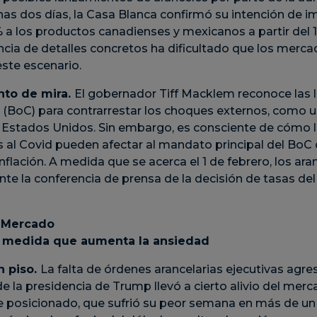
s dos días, la Casa Blanca confirmó su intención de i
a los productos canadienses y mexicanos a partir del 1 
cia de detalles concretos ha dificultado que los merc
te escenario.
nto de mira.
El gobernador Tiff Macklem reconoce las l
(BoC) para contrarrestar los choques externos, como u
s Estados Unidos. Sin embargo, es consciente de cómo 
s al Covid pueden afectar al mandato principal del BoC
inflación. A medida que se acerca el 1 de febrero, los ara
nte la conferencia de prensa de la decisión de tasas del
 Mercado
 a medida que aumenta la ansiedad
n piso.
La falta de órdenes arancelarias ejecutivas agres
 la presidencia de Trump llevó a cierto alivio del merca
e posicionado, que sufrió su peor semana en más de u