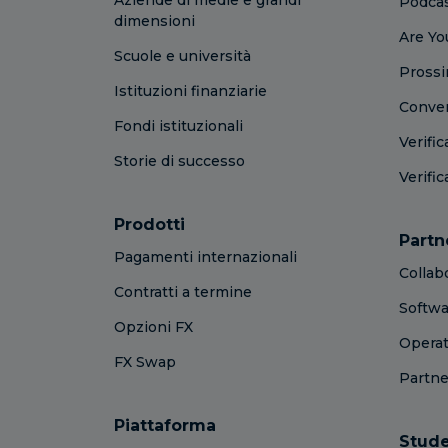
Podca
dimensioni
Are Yo
Scuole e università
Prossi
Istituzioni finanziarie
Conver
Fondi istituzionali
Verifi
Storie di successo
Verifi
Prodotti
Partn
Pagamenti internazionali
Collab
Contratti a termine
Softwa
Opzioni FX
Operato
FX Swap
Partne
Piattaforma
Stude