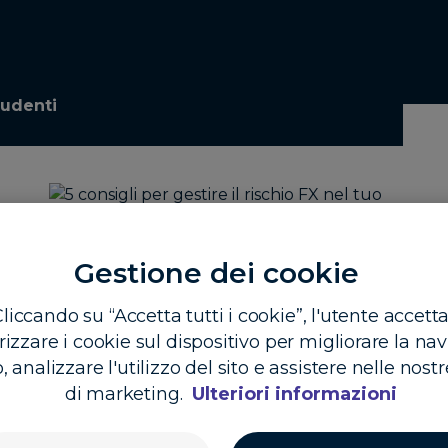
tudenti
Gestione dei cookie
5 consigli per gestire il rischio FX
liccando su “Accetta tutti i cookie”, l'utente accetta
nel tuo business
zzare i cookie sul dispositivo per migliorare la na
o, analizzare l'utilizzo del sito e assistere nelle nostr
Le fluttuazioni valutarie hanno un impatto
di marketing.
Ulteriori informazioni
è
su ogni azienda che opera a livello
internazionale. Segui questi suggerimenti