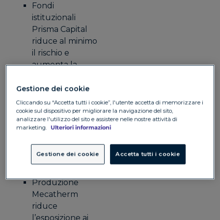
Fondi
istituzionali
Prisma Capital
riduce al minimo
il rischio e
aumenta la
fiducia degli
investitori con
Gestione dei cookie
Convera
Cliccando su “Accetta tutti i cookie”, l'utente accetta di memorizzare i
Studi legali
cookie sul dispositivo per migliorare la navigazione del sito,
analizzare l'utilizzo del sito e assistere nelle nostre attività di
Hogan Lovells
marketing.
Ulteriori informazioni
ottiene certezza
sui costi e
Gestione dei cookie
Accetta tutti i cookie
risparmio di
tempo
Produzione
Mecatherm
riduce
l’esposizione ai