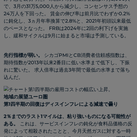
で、3月の31万5,000人から減少し、コンセンサス予想の
24万人を下回った。 賃金の伸び率は前月比でわずか0.2%
に鈍化し、3ヵ月年率換算で2.8%と、2021年初頭以来最低
のペースとなった。 FRBは2024年に2回の利下げを実施
し、緩和サイクルは9月に始まると市場は予測している。
先行指標が弱い。
シカゴPMIとCB消費者信頼感指数は、
期待指数が2013年以来2番目に低い水準まで低下し、下振
れに驚いた。 求人倍率は過去3年間で最低の水準まで落ち
込んだ。
地域の展望ユーロ圏
第1四半期の回復はディスインフレによる減速で曇り
2％までのラスト1マイルは、粘り強いものになる可能性が
ある。
これは、サービスインフレの鈍化が食料品価格の反
発によって相殺されたことと、今月天然ガスに対する一時