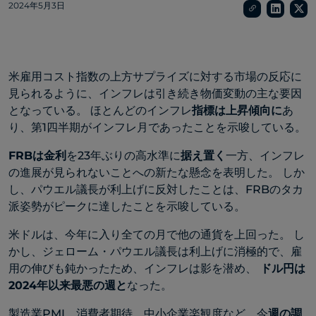
2024年5月3日
米雇用コスト指数の上方サプライズに対する市場の反応に
見られるように、インフレは引き続き物価変動の主な要因
となっている。 ほとんどのインフレ
指標は上昇傾向に
あ
り、第1四半期がインフレ月であったことを示唆している。
FRBは金利
を23年ぶりの高水準に
据え置く
一方、インフレ
の進展が見られないことへの新たな懸念を表明した。 しか
し、パウエル議長が利上げに反対したことは、FRBのタカ
派姿勢がピークに達したことを示唆している。
米ドルは、今年に入り全ての月で他の通貨を上回った。 し
かし、ジェローム・パウエル議長は利上げに消極的で、雇
用の伸びも鈍かったため、インフレは影を潜め、
ドル円は
2024年以来最悪の週と
なった。
製造業PMI、消費者期待、中小企業楽観度など、今
週の調