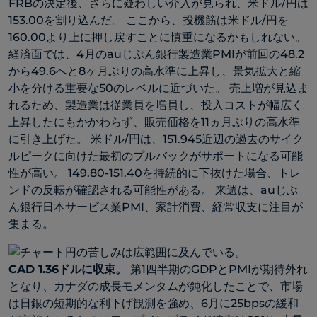
FRBの決定後、さらに疑わしい介入が見られ、米ドル/円は
153.00を割り込んだ。 ここから、投機筋は米ドル/円を
160.00より上に押し戻すことに慎重になるかもしれない。
経済面では、4月のauじぶん銀行製造業PMIが前回の48.2
から49.6へと8ヶ月ぶりの高水準に上昇し、景気拡大と縮
小を分ける重要な50のレベルに近づいた。 売上増が見込ま
れるため、製造業は従業員を増員し、投入コストが幅広く
上昇したにもかかわらず、販売価格を11ヵ月ぶりの高水準
に引き上げた。 米ドル/円は、151.945近辺の過去のサイク
ルピークに向けた最初のプルバックがサポートになる可能
性が高い。 149.80-151.40を持続的に下抜けた場合、トレ
ンドの反転が確認される可能性がある。 来週は、auじぶ
ん銀行日本サービス業PMI、家計消費、経常収支に注目が
集まる。
CAD
1.36ドルに収束
。
第1四半期のGDPとPMIが期待外れ
となり、カナダの成長モメンタムが鈍化したことで、市場
は日銀の短期的な利下げ観測を強め、6月に25bpsの緩和