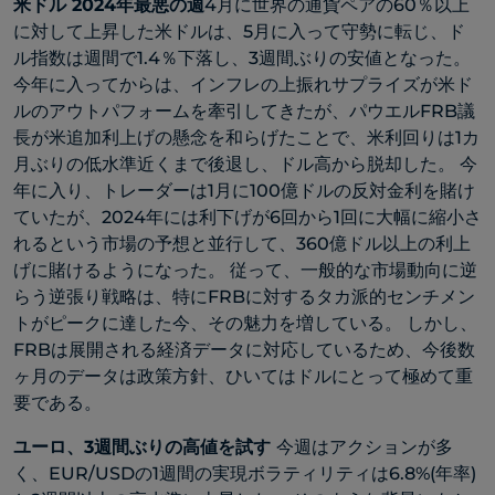
米ドル
2024年最悪の週
4月に世界の通貨ペアの60％以上
に対して上昇した米ドルは、5月に入って守勢に転じ、ド
ル指数は週間で1.4％下落し、3週間ぶりの安値となった。
今年に入ってからは、インフレの上振れサプライズが米ド
ルのアウトパフォームを牽引してきたが、パウエルFRB議
長が米追加利上げの懸念を和らげたことで、米利回りは1カ
月ぶりの低水準近くまで後退し、ドル高から脱却した。 今
年に入り、トレーダーは1月に100億ドルの反対金利を賭け
ていたが、2024年には利下げが6回から1回に大幅に縮小さ
れるという市場の予想と並行して、360億ドル以上の利上
げに賭けるようになった。 従って、一般的な市場動向に逆
らう逆張り戦略は、特にFRBに対するタカ派的センチメン
トがピークに達した今、その魅力を増している。 しかし、
FRBは展開される経済データに対応しているため、今後数
ヶ月のデータは政策方針、ひいてはドルにとって極めて重
要である。
ユーロ、3週間ぶりの高値を試す
今週はアクションが多
く、EUR/USDの1週間の実現ボラティリティは6.8%(年率)