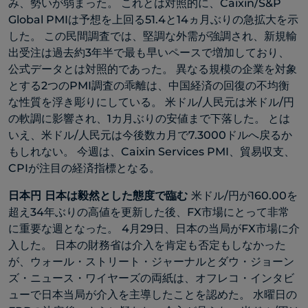
み、勢いが弱まった。 これとは対照的に、Caixin/S&P
Global PMIは予想を上回る51.4と14ヵ月ぶりの急拡大を示
した。 この民間調査では、堅調な外需が強調され、新規輸
出受注は過去約3年半で最も早いペースで増加しており、
公式データとは対照的であった。 異なる規模の企業を対象
とする2つのPMI調査の乖離は、中国経済の回復の不均衡
な性質を浮き彫りにしている。 米ドル/人民元は米ドル/円
の軟調に影響され、1カ月ぶりの安値まで下落した。 とは
いえ、米ドル/人民元は今後数カ月で7.3000ドルへ戻るか
もしれない。 今週は、Caixin Services PMI、貿易収支、
CPIが注目の経済指標となる。
日本円 日本は毅然とした態度で臨む
米ドル/円が160.00を
超え34年ぶりの高値を更新した後、FX市場にとって非常
に重要な週となった。
4月29日、日本の当局がFX市場に介
入した。 日本の財務省は介入を肯定も否定もしなかった
が、ウォール・ストリート・ジャーナルとダウ・ジョーン
ズ・ニュース・ワイヤーズの両紙は、オフレコ・インタビ
ューで日本当局が介入を主導したことを認めた。 水曜日の