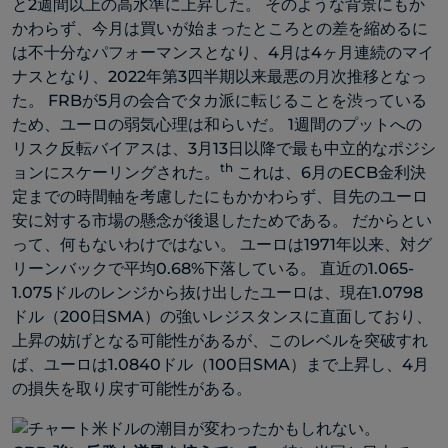
と2週間以上の高水準に上昇した。 そのような背景にもか
かわらず、今月は買いが始まったところとの差を縮めるに
は不十分なパフォーマンスとなり、4月は4ヶ月連続のマイ
ナスとなり、2022年第3四半期以来最悪の月次推移となっ
た。 FRBが5月の会合でタカ派に転じることを渋っている
ため、ユーロの弱気心理は和らいだ。 1週間のプットへの
リスク反転バイアスは、3月13日以降で最も中立的なポジシ
th
ョンにスケーリングされた。
これは、6月のECB金利決
定までの時間軸を考慮したにもかかわらず、目先のユーロ
安に対する市場の懸念が後退したためである。 だからとい
って、何もないわけではない。 ユーロは1971年以来、対グ
リーンバックで平均0.68%下落している。 直近の1.065-
1.075ドルのレンジから抜け出したユーロは、現在1.0798
ドル（200日SMA）の強いレジスタンスに直面しており、
上昇の妨げとなる可能性があるが、このレベルを突破すれ
ば、ユーロは1.0840ドル（100日SMA）まで上昇し、4月
の損失を取り戻す可能性がある。