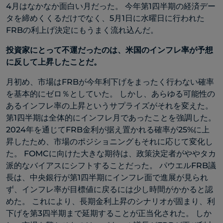
4月はなかなか面白い月だった。 今年第1四半期の経済デー
タを締めくくるだけでなく、5月1日に水曜日に行われた
FRBの利上げ決定にもうまく流れ込んだ。
投資家にとって不運だったのは、米国のインフレ率が予想
に反して上昇したことだ。
月初め、市場はFRBが今年利下げをまったく行わない確率
を基本的にゼロ％としていた。 しかし、あらゆる可能性の
あるインフレ率の上昇というサプライズがそれを変えた。
第1四半期は全体的にインフレ月であったことを強調した。
2024年を通じてFRB金利が据え置かれる確率が25%に上
昇したため、市場のポジショニングもそれに応じて変化し
た。 FOMCに向けた大きな期待は、政策決定者がややタカ
派的なバイアスにシフトすることだった。 パウエルFRB議
長は、中央銀行が第1四半期にインフレ面で進展が見られ
ず、インフレ率が目標値に戻るには少し時間がかかると認
めた。 これにより、長期金利上昇のシナリオが固まり、利
下げを第3四半期まで延期することが正当化された。 しか