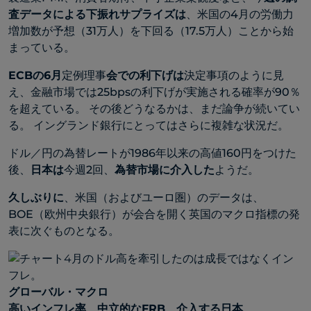
査データによる下振れサプライズは
、米国の4月の労働力
増加数が予想（31万人）を下回る（17.5万人）ことから始
まっている。
ECBの6月
定例理事
会での利下げは
決定事項のように見
え、金融市場では25bpsの利下げが実施される確率が90％
を超えている。 その後どうなるかは、まだ論争が続いてい
る。 イングランド銀行にとってはさらに複雑な状況だ。
ドル／円の為替レートが1986年以来の高値160円をつけた
後、
日本は
今週2回、
為替市場に介入した
ようだ。
久しぶりに
、米国（およびユーロ圏）のデータは、
BOE（欧州中央銀行）が会合を開く英国のマクロ指標の発
表に次ぐものとなる。
グローバル・マクロ
高いインフレ率、中立的なFRB、介入する日本