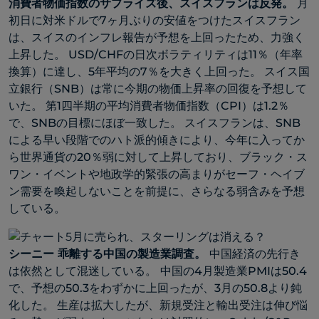
消費者物価指数のサプライズ後、スイスフランは反発。
月
初日に対米ドルで7ヶ月ぶりの安値をつけたスイスフラン
は、スイスのインフレ報告が予想を上回ったため、力強く
上昇した。 USD/CHFの日次ボラティリティは11％（年率
換算）に達し、5年平均の7％を大きく上回った。 スイス国
立銀行（SNB）は常に今期の物価上昇率の回復を予想して
いた。 第1四半期の平均消費者物価指数（CPI）は1.2％
で、SNBの目標にほぼ一致した。 スイスフランは、SNB
による早い段階でのハト派的傾きにより、今年に入ってか
ら世界通貨の20％弱に対して上昇しており、ブラック・ス
ワン・イベントや地政学的緊張の高まりがセーフ・ヘイブ
ン需要を喚起しないことを前提に、さらなる弱含みを予想
している。
シーニー
乖離する中国の製造業調査
。
中国経済の先行き
は依然として混迷している。
中国の4月製造業PMIは50.4
で、予想の50.3をわずかに上回ったが、3月の50.8より鈍
化した。 生産は拡大したが、新規受注と輸出受注は伸び悩