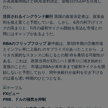
ル英国雇用統計とBOE金利決定、金曜日のGDPを注視し
たい。
注目されるイングランド銀行
英国の政策決定者は、政策金
利を据え置くと予想している。 しかし、6月の利下げリス
クの高まりと、11月の緩和サイクル開始を見込む市場との
間にはギャップがあるようだ。
RBAのフリップフロップ
豪中銀は、第1四半期の労働市場
とインフレ率に上振れ のサプライズがあったことから、よ
りタカ派的なスタンスに転じるとの期 待を裏切る可能性が
ある。 これは、政策当局が3月にハト派寄りに傾き始めた
直後のことだ。 市場はRBAが来年末まで緩和サイクルを開
始しないと予想しており、同中央銀行が金利を引き下げる
のは最も遅い時期のひとつとなる。
FXビュー
FRB、ドルの強気を抑制