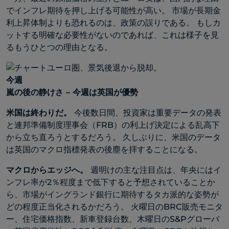
でインフレ期待を押し上げる可能性が高い。 市場が長期金
利上昇体制よりも恐れるのは、政策の誤りである。 もしカ
ットする明確な必要性がないのであれば、これは様子を見
るもうひとつの理由となる。
今週
嵐の後の静けさ – 今週は英国が優勢
米国は終わりだ。
今後数日間、投資家は重要データの発表
と連邦準備制度理事会（FRB）の利上げ決定による乱高下
から立ち直ろうとするだろう。 久しぶりに、米国のデータ
は英国のマクロ指標発表の後塵を拝することになる。
マクロからエッジへ。
週明けの主な注目点は、年央にはイ
ンフレ率が2％程度まで低下すると予想されていることか
ら、市場がイングランド銀行に期待するタカ派的な姿勢が
どの程度正当化されるかだろう。 火曜日のBRC販売モニタ
ー、住宅価格指数、新車登録台数、木曜日のS&Pグローバ