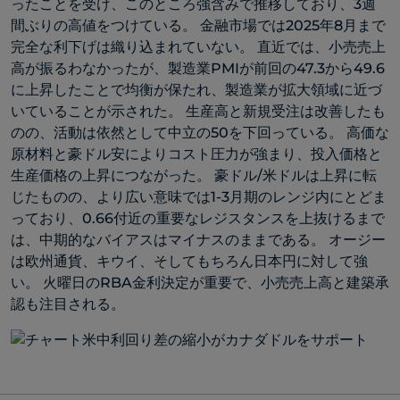
ったことを受け、このところ強含みで推移しており、3週
間ぶりの高値をつけている。 金融市場では2025年8月まで
完全な利下げは織り込まれていない。 直近では、小売売上
高が振るわなかったが、製造業PMIが前回の47.3から49.6
に上昇したことで均衡が保たれ、製造業が拡大領域に近づ
いていることが示された。 生産高と新規受注は改善したも
のの、活動は依然として中立の50を下回っている。 高価な
原材料と豪ドル安によりコスト圧力が強まり、投入価格と
生産価格の上昇につながった。 豪ドル/米ドルは上昇に転
じたものの、より広い意味では1-3月期のレンジ内にとどま
っており、0.66付近の重要なレジスタンスを上抜けるまで
は、中期的なバイアスはマイナスのままである。 オージー
は欧州通貨、キウイ、そしてもちろん日本円に対して強
い。 火曜日のRBA金利決定が重要で、小売売上高と建築承
認も注目される。