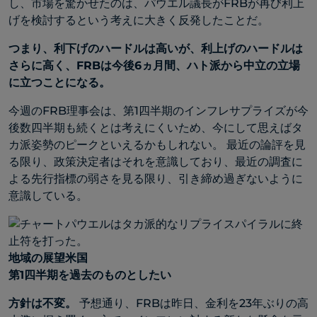
し、市場を驚かせたのは、パウエル議長がFRBが再び利上
げを検討するという考えに大きく反発したことだ。
つまり、利下げのハードルは高いが、利上げのハードルは
さらに高く、FRBは今後6ヵ月間、ハト派から中立の立場
に立つことになる。
今週のFRB理事会は、第1四半期のインフレサプライズが今
後数四半期も続くとは考えにくいため、今にして思えばタ
カ派姿勢のピークといえるかもしれない。 最近の論評を見
る限り、政策決定者はそれを意識しており、最近の調査に
よる先行指標の弱さを見る限り、引き締め過ぎないように
意識している。
地域の展望米国
第1四半期を過去のものとしたい
方針は不変。
予想通り、FRBは昨日、金利を23年ぶりの高