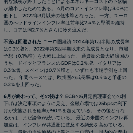
的な減税が終了したことによるエネルギーコストの下落幅
が縮小したためである。 4月のコア・インフレ率は3.0%に
低下し、2022年3月以来の低水準となった。 一方、ユーロ
圏のヘッドラインインフレ率は前年比2.4％と堅調を維持
し、コアは同2.7％とさらに冷え込んだ。
不況は回避された
ユーロ圏経済
2024年第1四半期の成長率
は0.3%増と、2022年第3四半期以来の高成長となり、市場
予想（0.1%増）を大幅に上回った。 通貨圏の最大経済国の
うち、ドイツとフランスのGDPは0.2％増、イタリアは
0.3％増、スペインは0.7％増と、いずれも市場予測を上回
った。 年間ベースでは、欧州圏の成長率は0.4％と予想の
0.2％を上回った。
6月が終わって、その後は？
ECBの6月定例理事会での利
下げは決定事項のように見え、金融市場では25bpsの利下
げが実施される確率が90％を超えている。 その後どうな
るかは、まだ論争が続いている。 最近の米国のインフレ再
加速は、インフレが共通圏に波及する懸念を高めている。
一方、最近の原油価格の上昇とユーロ安は、国内的な理由