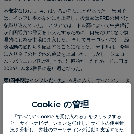
不安定な1カ月
。 4月はいろいろなことがあった。 米国で
は、インフレ率が意外にも上昇し、投資家はFRBの利下げ
を織り込んでいた。 アジアでは、ドル高によって中央銀行
が自国通貨の需要を下支えするために、口先だけでなく物
理的にも為替市場に介入した。 そしてヨーロッパでは、経
済活動の底打ちを確認することになった。 米ドルは、今年
に入り全ての月で他の通貨を上回った。 しかし、ジェロー
ム・パウエルズ氏が利上げに消極的だったため、ドル円は
2024年以来2番目に悪い週となった。
第1四半期はインフレだった。
4月に入り、すべてのデータ
が公表されたことで、今年第1四半期が終了した。 主な結
論は、インフレが持ち直したというものだ。 今週発表され
た雇用コスト指数、単位労働コスト、製造業PMIの価格指
Cookie の管理
数という3つの米インフレ指標は、いずれも上昇に転じ
た。 欧州のデータは、ディスインフレのプロセスが停滞し
「すべての Cookie を受け入れる」をクリックする
と、サイトナビゲーションを強化し、サイトの使用状
ているという同じ絵を描いていた。 しかし、FRB理事会は
況を分析し、弊社のマーケティング活動を支援するた
マクロデータの影に隠れ、大西洋の両岸で債券利回りを下