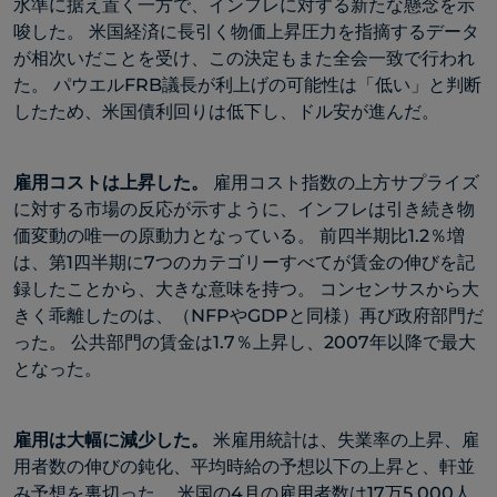
水準に据え置く一方で、インフレに対する新たな懸念を示
唆した。 米国経済に長引く物価上昇圧力を指摘するデータ
が相次いだことを受け、この決定もまた全会一致で行われ
た。 パウエルFRB議長が利上げの可能性は「低い」と判断
したため、米国債利回りは低下し、ドル安が進んだ。
雇用コストは上昇した。
雇用コスト指数の上方サプライズ
に対する市場の反応が示すように、インフレは引き続き物
価変動の唯一の原動力となっている。 前四半期比1.2％増
は、第1四半期に7つのカテゴリーすべてが賃金の伸びを記
録したことから、大きな意味を持つ。 コンセンサスから大
きく乖離したのは、（NFPやGDPと同様）再び政府部門だ
った。 公共部門の賃金は1.7％上昇し、2007年以降で最大
となった。
雇用は大幅に減少した。
米雇用統計は、失業率の上昇、雇
用者数の伸びの鈍化、平均時給の予想以下の上昇と、軒並
み予想を裏切った。 米国の4月の雇用者数は17万5,000人