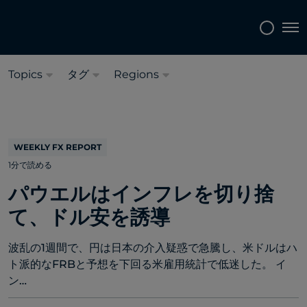
言語を選択してください:
日本語
Tog
Topics
タグ
Regions
WEEKLY FX REPORT
1分で読める
パウエルはインフレを切り捨
て、ドル安を誘導
波乱の1週間で、円は日本の介入疑惑で急騰し、米ドルはハ
ト派的なFRBと予想を下回る米雇用統計で低迷した。 イ
ン…