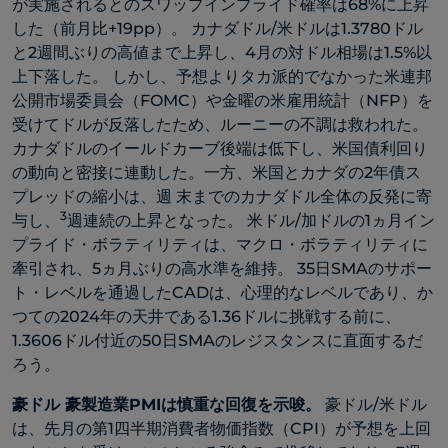
が実施されるとのスワップインプライド確率は68%に上昇
した（前月比+19pp）。 カナダドル/米ドルは1.3780ドル
と2週間ぶりの高値まで上昇し、4月の対ドル相場は1.5%以
上下落した。 しかし、予想よりタカ派的でなかった米連邦
公開市場委員会（FOMC）や金曜の米雇用統計（NFP）を
受けてドルが反落したため、ルーニーの不調は救われた。
カナダドルのイールドカーブ後端は低下し、米国債利回り
の動向と密接に連動した。一方、米国とカナダの2年債ス
プレッドの縮小は、週 末までのカナダドル全体の反発に寄
3
与し、
週連続の上昇となった。 米ドル/加ドルの1ヵ月イン
プライド・ボラティリティは、マクロ・ボラティリティに
牽引され、5ヵ月ぶりの高水準を維持。 35日SMAのサポー
ト・レベルを通過したCADは、心理的なレベルであり、か
つての2024年の天井である1.36ドルに挑戦する前に、
1.3606ドル付近の50日SMAのレジスタンスに直面するだ
ろう。
豪ドル 豪製造業PMIは慎重な回復を示唆。
豪ドル/米ドル
は、先月の第1四半期消費者物価指数（CPI）が予想を上回