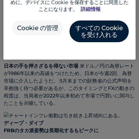
めに、デバイスに Cookie を保存することに同意した
げた。
ことになります。
詳細情報
どのデータに従うべきか？
鉱工業生産、小売売上高、イン
フレ率、商品受注などのハードデータは第1四半期に上振れ
Cookie の管理
すべての Cookie
した。 しかし、この2週間で購買担当者景気指数は下振れ
を受け入れる
し、消費者期待は2013年以来2番目の低水準に落ち込み、
中小企業の楽観的な見方は11年ぶりの低水準に落ち込み、
ほとんどの労働市場指標は雇用の減速を示唆している。
日本の手を押さざるを得ない市場
米ドル／円の為替レート
が1986年以来の高値をつけたため、日本が今週2回、為替
市場に介入したようだ。 5月末までの財務省の公式声明を
辛抱強く待つ必要があるが、このタイミングとFXの動きの
程度は、当局者が2022年以来初めて市場で円買いに関与し
たことを示唆している。
ディープ・ダイブ
FRBのタカ派姿勢は長期化するもピークに