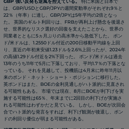
GBP
強い反発も逆風
を控えている。
特に米国と日本で
は、GBP/USDとGBP/JPYの週間変動率がそれぞれ9％と
22％（年率）に達し、GBP/JPYは5年平均の2倍となっ
た。 英国のギルト利回りは、FRBが再利上げ懸念を後退さ
せ、世界的なリスク選好の回復を支えたことから、世界の
同業者とともに5ヵ月ぶりの高水準から急低下した。 ポン
ド/米ドルは、1.2550ドル付近の200日移動平均線を上回
り、直近の年初来安値1.23ドルを2.6%上回ったが、2024年
の高値1.29ドル付近を2%下回った。 ポンド/米ドルは過去
13年のうち11年で5月に下落しており、平均1.7％の下落とな
っている。 それを見越して、投機筋は4月末に昨年11月以
来のポンド・ネット・ショート・ポジションに移行した。
英ポンドはまた、BOEの金利見通しがハト派的に見直され
る可能性もある。 市場では現在、8月にBOEが利下げを実
施する可能性は65％、年末までに2回目の利下げが実施さ
れる可能性はわずかだと見ている。 しかし、BOEが次回会
合でハト派的な発言をすれば、利下げ観測が後退し、ポン
ドの利回り優位が弱まる可能性がある。