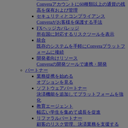
Converaアカウントに60種類以上の通貨の残
高を保有および管理
セキュリティとコンプライアンス
Converaがお客様を保護する手法
FXヘッジカバレッジ
所在国に対応するリスクツールを表示
統合
既存のシステムを手軽にConveraプラットフ
ォームに接続
開発者向けリソース
Converaの開発ツールで連携・開発
パートナー
業務提携を始める
オプションを見る
ソフトウェアパートナー
決済機能を追加してプラットフォームを強
化
教育エージェント
幅広い学生を集めて成長を促進
リファラルパートナー
顧客のリスク管理、決済業務を支援する