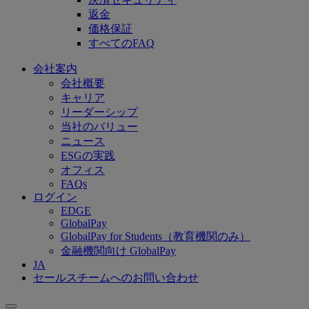
返金
価格保証
すべてのFAQ
会社案内
会社概要
キャリア
リーダーシップ
当社のバリュー
ニュース
ESGの実践
オフィス
FAQs
ログイン
EDGE
GlobalPay
GlobalPay for Students（教育機関のみ）
金融機関向け GlobalPay
JA
セールスチームへのお問い合わせ