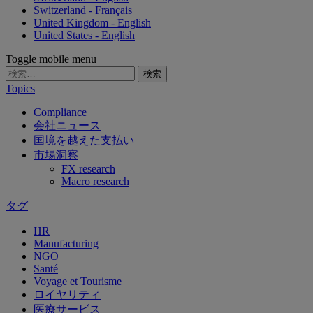
Switzerland - Français
United Kingdom - English
United States - English
Toggle mobile menu
検
索:
Topics
Compliance
会社ニュース
国境を越えた支払い
市場洞察
FX research
Macro research
タグ
HR
Manufacturing
NGO
Santé
Voyage et Tourisme
ロイヤリティ
医療サービス