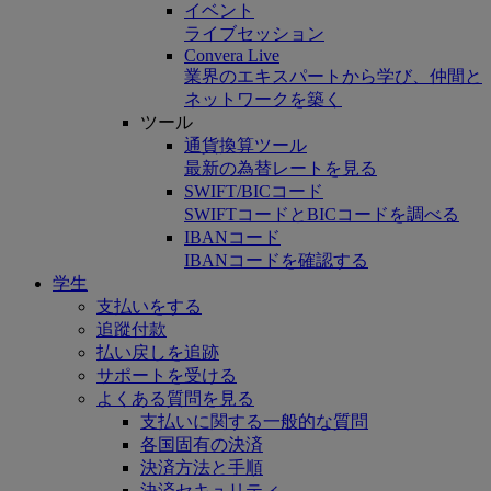
イベント
ライブセッション
Convera Live
業界のエキスパートから学び、仲間と
ネットワークを築く
ツール
通貨換算ツール
最新の為替レートを見る
SWIFT/BICコード
SWIFTコードとBICコードを調べる
IBANコード
IBANコードを確認する
学生
支払いをする
追蹤付款
払い戻しを追跡
サポートを受ける
よくある質問を見る
支払いに関する一般的な質問
各国固有の決済
決済方法と手順
決済セキュリティ