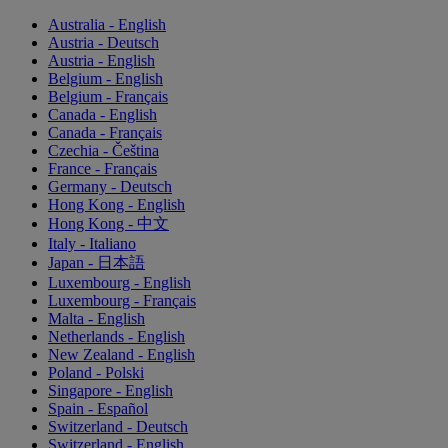
Australia - English
Austria - Deutsch
Austria - English
Belgium - English
Belgium - Français
Canada - English
Canada - Français
Czechia - Čeština
France - Français
Germany - Deutsch
Hong Kong - English
Hong Kong - 中文
Italy - Italiano
Japan - 日本語
Luxembourg - English
Luxembourg - Français
Malta - English
Netherlands - English
New Zealand - English
Poland - Polski
Singapore - English
Spain - Español
Switzerland - Deutsch
Switzerland - English