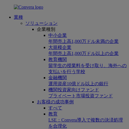
業種
ソリューション
企業種別
中小企業
年間売上高1,000万ドル未満の企業
大規模企業
年間売上高1,000万ドル以上の企業
教育機関
留学生の授業料を受け取り、海外への
支払いを行う学校
金融機関
運用資産10億ドル以上の銀行
機関投資家向けファンド
プライベート市場投資ファンド
お客様の成功事例
すべて
教育
LSE：Convera導入で複数の決済処理
を合理化