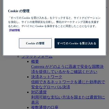
Convera GlobalPayと統合することで、
海外送金プロセスを効率化しました。
製品
Cookie の管理
グローバルな支払い
「すべての Cookie を受け入れる」をクリックすると、サイトナビゲーション
国際決済と国内決済をシンプル化
を強化し、サイトの使用状況を分析し、弊社のマーケティング活動を支援す
先渡取引
るために、デバイスに Cookie を保存することに同意したことになります。
詳細情報
為替レートを固定する
FXオプション
通貨リスク戦略をカスタマイズ
Cookie の管理
すべての Cookie を受け入れる
クロス通貨スワップ
Buy and sell the same currency on different dates
プラットフォーム
概要
Convera がどのように迅速で安全な国際決
済を提供しているかをご確認ください
決済ネットワーク
信頼できるネットワークを通じた効率的で
安全なグローバル決済
対応通貨
利用可能な支払い方法を国または通貨別に
表示
複数通貨の口座