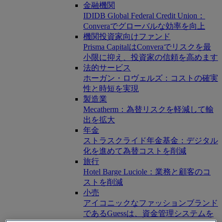
金融機関
IDIDB Global Federal Credit Union：
Converaでグローバルな効率を向上
機関投資家向けファンド
Prisma CapitalはConveraでリスクを最
小限に抑え、投資家の信頼を高めます
法的サービス
ホーガン・ロヴェルズ：コストの確実
性と時短を実現
製造業
Mecatherm：為替リスクを軽減して輸
出を拡大
年金
ストラスクライド年金基金：デジタル
化を進めて為替コストを削減
旅行
Hotel Barge Luciole：業務と顧客のコ
ストを削減
小売
アイコニックなファッションブランド
であるGuessは、資金管理システムを