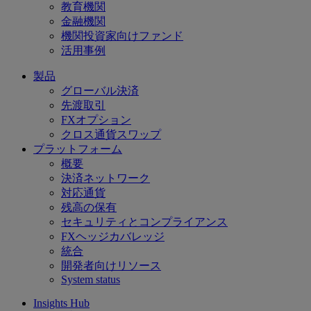
教育機関
金融機関
機関投資家向けファンド
活用事例
製品
グローバル決済
先渡取引
FXオプション
クロス通貨スワップ
プラットフォーム
概要
決済ネットワーク
対応通貨
残高の保有
セキュリティとコンプライアンス
FXヘッジカバレッジ
統合
開発者向けリソース
System status
Insights Hub