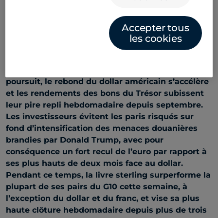
Accepter tous
les cookies
Macroéconomie mondiale
Aversion au risque généralisée
La chute des marchés boursiers mondiaux se
poursuit, le rebond du dollar américain s’accélère
et les rendements des bons du Trésor subissent
leur pire repli hebdomadaire depuis septembre.
Les investisseurs évitent les paris risqués sur
fond d’intensification des menaces douanières
brandies par Donald Trump, avec pour
conséquence un fort recul de l’euro par rapport à
ses plus hauts de deux mois face au dollar.
Pendant ce temps, la livre sterling surperforme la
plupart de ses pairs du G10 cette semaine, à
l’exception du dollar et du franc, et vise sa plus
haute clôture hebdomadaire depuis plus de trois