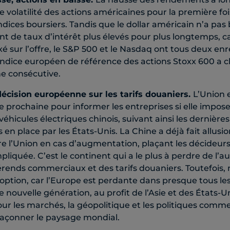
e volatilité des actions américaines pour la première fo
indices boursiers. Tandis que le dollar américain n’a pa
t de taux d’intérêt plus élevés pour plus longtemps, car
é sur l’offre, le S&P 500 et le Nasdaq ont tous deux enr
’indice européen de référence des actions Stoxx 600 a c
e consécutive.
décision européenne sur les tarifs douaniers.
L’Union
 prochaine pour informer les entreprises si elle imposer
 véhicules électriques chinois, suivant ainsi les derniè
s en place par les États-Unis. La Chine a déjà fait allus
re l’Union en cas d’augmentation, plaçant les décideurs
pliquée. C’est le continent qui a le plus à perdre de l
rends commerciaux et des tarifs douaniers. Toutefois, n
option, car l’Europe est perdante dans presque tous l
nouvelle génération, au profit de l’Asie et des États-Un
r les marchés, la géopolitique et les politiques comme
façonner le paysage mondial.