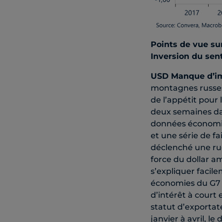
Points de vue su
Inversion du sen
USD Manque d’im
montagnes russes
de l’appétit pour 
deux semaines da
données économiqu
et une série de f
déclenché une ruée
force du dollar a
s’expliquer facile
économies du G7 
d’intérêt à court 
statut d’exportat
janvier à avril, l