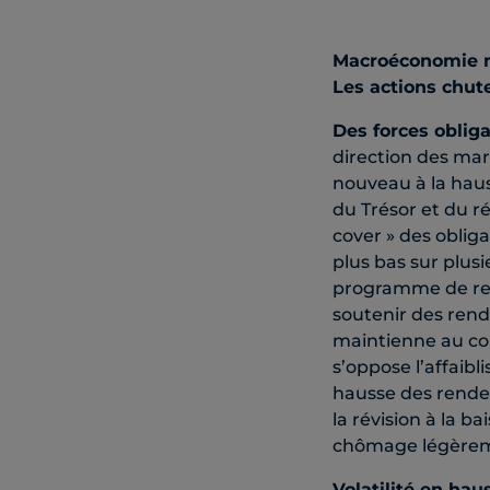
Macroéconomie 
Les actions chut
Des forces oblig
direction des ma
nouveau à la haus
du Trésor et du r
cover » des obliga
plus bas sur plus
programme de res
soutenir des ren
maintienne au cou
s’oppose l’affaibl
hausse des rende
la révision à la ba
chômage légèremen
Volatilité en hau