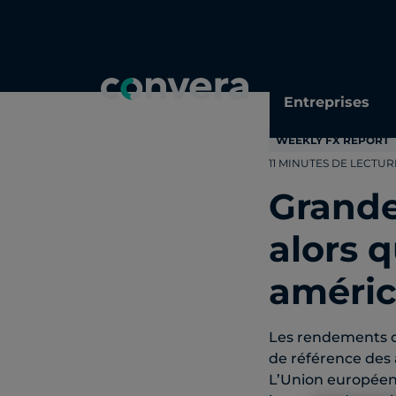
Topics
Tags
Regions
Entreprises
WEEKLY FX REPORT
11 MINUTES DE LECTUR
Grande
alors 
améric
Les rendements ob
de référence des 
L’Union européenn