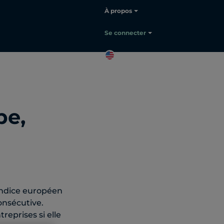
À propos
Sélectionnez une langue:
Français
Se connecter
FR
Contacter
le service
commercial
pe,
indice européen
onsécutive.
eprises si elle