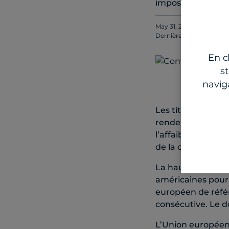
imposera des tarif
May 31, 2024
Dernière mise à jour le
J
En c
s
naviga
Les titres à reve
rendements obliga
l’affaiblissement
de la confiance 
La hausse des ren
américaines pour l
européen de réfé
consécutive. Le d
L’Union européenn