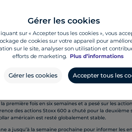
s douaniers sur les véhicules électriques chinois.
Gérer les cookies
une 3, 2024 10:51 am
liquant sur « Accepter tous les cookies », vous acce
tockage de cookies sur votre appareil pour améliore
tion sur le site, analyser son utilisation et contribu
efforts de marketing.
Plus d’informations
nu fixe continuent de définir la direction des marchés m
taires américains sont de nouveau à la hausse en rais
Gérer les cookies
Accepter tous les co
 de la demande d’adjudications de titres du Trésor et d
des consommateurs.
dements à long terme a fait grimper l’indice de volatili
a première fois en six semaines et a pesé sur les action
rence des actions Stoxx 600 a chuté pour la deuxième
ollar américain est resté globalement stable.
e a jusqu’à la semaine prochaine pour informer les entr