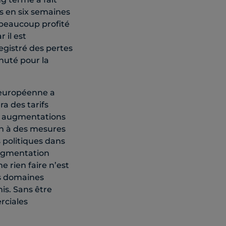
is en six semaines
s beaucoup profité
 il est
egistré des pertes
huté pour la
 européenne a
a des tarifs
res augmentations
ion à des mesures
 politiques dans
’augmentation
e rien faire n’est
es domaines
is. Sans être
rciales