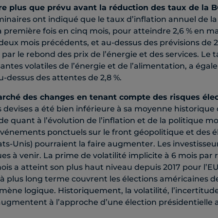
ère plus que prévu avant la réduction des taux de la 
inaires ont indiqué que le taux d’inflation annuel de l
première fois en cinq mois, pour atteindre 2,6 % en ma
eux mois précédents, et au-dessus des prévisions de 2
par le rebond des prix de l’énergie et des services. Le 
antes volatiles de l’énergie et de l’alimentation, a é
au-dessus des attentes de 2,8 %.
rché des changes en tenant compte des risques éle
es devises a été bien inférieure à sa moyenne historique
de quant à l’évolution de l’inflation et de la politique m
énements ponctuels sur le front géopolitique et des é
s-Unis) pourraient la faire augmenter. Les investisseu
es à venir. La prime de volatilité implicite à 6 mois par 
ois a atteint son plus haut niveau depuis 2017 pour l’E
 à plus long terme couvrent les élections américaines d
ène logique. Historiquement, la volatilité, l’incertitude
augmentent à l’approche d’une élection présidentielle 