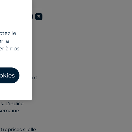
ptez le
r la
er à nos
ondiaux. Les
on de
okies
u rétablissement
té des actions
s. L’indice
 semaine
eprises si elle