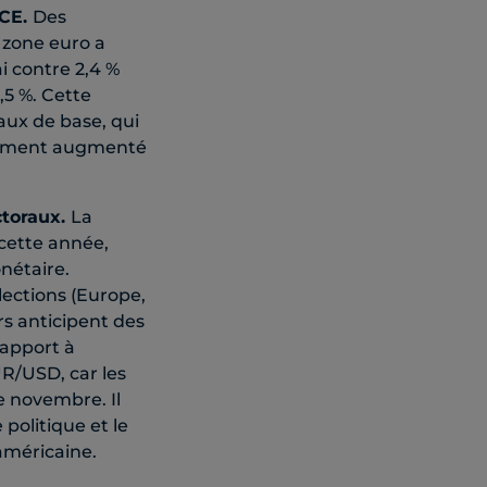
BCE.
Des
a zone euro a
i contre 2,4 %
,5 %. Cette
taux de base, qui
galement augmenté
ctoraux.
La
 cette année,
onétaire.
lections (Europe,
rs anticipent des
rapport à
UR/USD, car les
e novembre. Il
 politique et le
américaine.