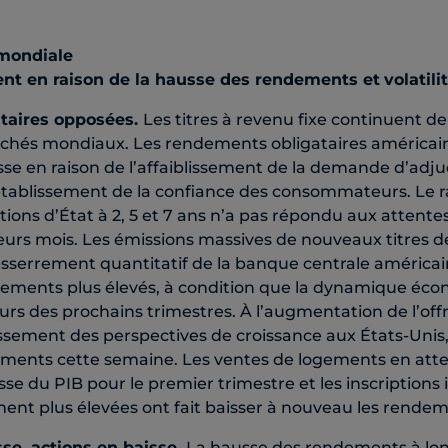
mondiale
ent en raison de la hausse des rendements et
volatili
ataires opposées.
Les titres à revenu fixe continuent de 
rchés mondiaux. Les rendements obligataires américai
se en raison de l’affaiblissement de la demande d’adjud
établissement de la confiance des consommateurs. Le rat
tions d’État à 2, 5 et 7 ans n’a pas répondu aux attente
ieurs mois. Les émissions massives de nouveaux titres de
serrement quantitatif de la banque centrale américai
dements plus élevés, à condition que la dynamique éc
rs des prochains trimestres. À l’augmentation de l’offr
issement des perspectives de croissance aux États-Unis, 
ments cette semaine. Les ventes de logements en att
isse du PIB pour le premier trimestre et les inscriptions i
t plus élevées ont fait baisser à nouveau les rendem
sse, actions en baisse.
La hausse des rendements à lon