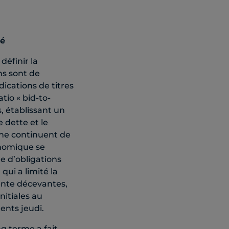
té
définir la
ns sont de
ications de titres
io « bid-to-
s, établissant un
 dette et le
ne continuent de
onomique se
e d’obligations
qui a limité la
ente décevantes,
nitiales au
ents jeudi.
g terme a fait