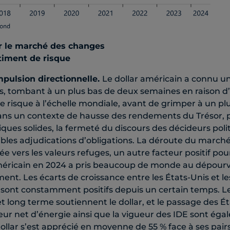
r le marché des changes
timent de risque
pulsion directionnelle.
Le dollar américain a connu u
, tombant à un plus bas de deux semaines en raison 
le risque à l’échelle mondiale, avant de grimper à un pl
ns un contexte de hausse des rendements du Trésor, p
es solides, la fermeté du discours des décideurs polit
aibles adjudications d’obligations. La déroute du marché
 vers les valeurs refuges, un autre facteur positif pour 
méricain en 2024 a pris beaucoup de monde au dépourvu
ment. Les écarts de croissance entre les États-Unis et le
sont constamment positifs depuis un certain temps. Le
et long terme soutiennent le dollar, et le passage des É
eur net d’énergie ainsi que la vigueur des IDE sont éga
e dollar s’est apprécié en moyenne de 55 % face à ses pa