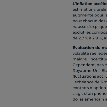
L’inflation accél
estimations prélim
augmenté pour la 
pour chacun des d
hausse s’explique 
exclut les compos
de 2,7 % à 2,9 %, 
Évaluation du ma
volatilité réelled
malgré l’incertitu
Cependant, des év
Royaume-Uni, État
fluctuations accru
l’échéance de 3 m
contrats d’option
s’agit d’un phénom
dollar américain 