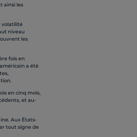
 ainsi les
volatilité
haut niveau
couvrent les
re fois en
 américain a été
tes,
tion.
ois en cinq mois,
cédents, et au-
ine. Aux États-
er tout signe de