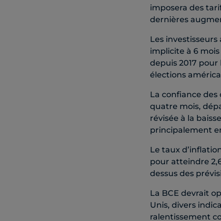
imposera des tarif
dernières augment
Les investisseurs 
implicite à 6 mois
depuis 2017 pour 
élections améric
La confiance des
quatre mois, dépa
révisée à la bais
principalement e
Le taux d’inflati
pour atteindre 2,
dessus des prévisi
La BCE devrait op
Unis, divers indic
ralentissement co