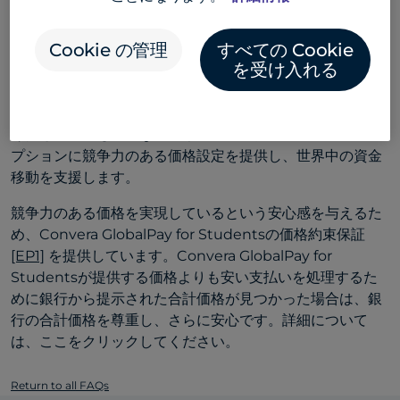
Convera GlobalPay for Studentsによる支払いのコスト
は、プラットフォーム上で生成される見積書に組み込まれ
Cookie の管理
すべての Cookie
ています。コンヴェーラは、プラットフォームに表示され
を受け入れる
る金額以外の追加料金を請求することはありません。 ただ
し、限られた状況では、選択した支払い方法によっては、
銀行から追加料金が請求される場合がありますのでご注意
ください。最も広範な決済ネットワークの1つで、各決済オ
プションに競争力のある価格設定を提供し、世界中の資金
移動を支援します。
競争力のある価格を実現しているという安心感を与えるた
め、Convera GlobalPay for Studentsの
価格約束保証
[EP1]
を提供しています。Convera GlobalPay for
Studentsが提供する価格よりも安い支払いを処理するた
めに銀行から提示された合計価格が見つかった場合は、銀
行の合計価格を尊重し、さらに安心です
。
詳細について
は、ここをクリックしてください。
Return to all FAQs