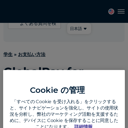
言語を選択してくださ
Tog
い:
よ
く
日本語
あ
る
質
学生
»
お支払い方法
問
を
GlobalPay for
検
索
Studentsを使った支
Cookie の管理
払いにはいくらかかり
「すべての Cookie を受け入れる」をクリックする
と、サイトナビゲーションを強化し、サイトの使用状
ますか？
況を分析し、弊社のマーケティング活動を支援するた
めに、デバイスに Cookie を保存することに同意した
ことになります。
詳細情報