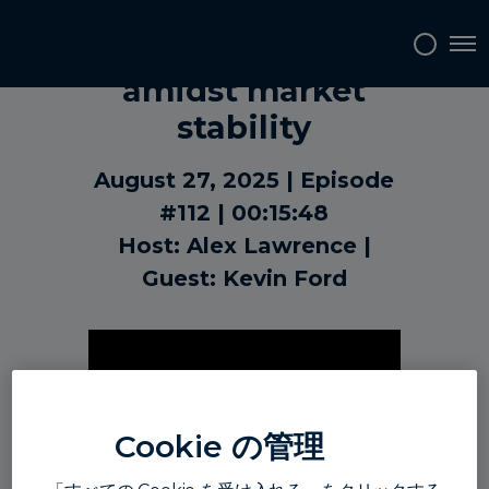
Political drama
Tog
amidst market
stability
August 27, 2025
Episode
#112
00:15:48
Host: Alex Lawrence
Guest: Kevin Ford
Cookie の管理