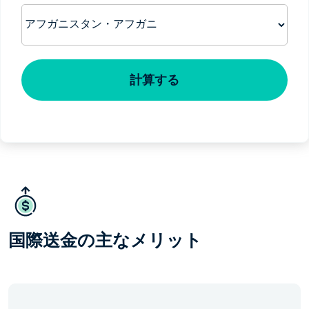
計
算
す
る
国際送金の主なメリット