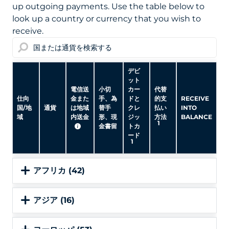
up outgoing payments. Use the table below to
look up a country or currency that you wish to
receive.
デビ
ット
電信送
小切
カー
代替
仕向
金また
手、為
ドと
的支
RECEIVE
国/地
通貨
は地域
替手
クレ
払い
INTO
域
内送金
形、現
ジッ
方法
BALANCE
1
金書留
トカ
ード
1
アフリカ (42)
アジア (16)