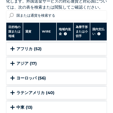
化します。外国送金サービスの対応通貨と対応国につい
ては、次の表を検索または閲覧してご確認ください。
目的地の
為替手形
地域内送
国内支払
国または
通貨
WIRE
または小
金
い
地域
切手
アフリカ (52)
アジア (17)
ヨーロッパ (56)
ラテンアメリカ (40)
中東 (13)