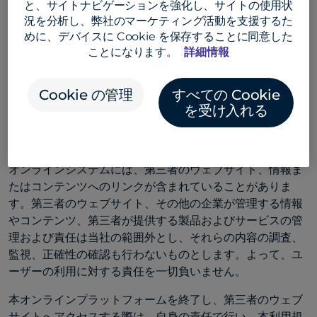
と、サイトナビゲーションを強化し、サイトの使用状
される法律および規制を遵守して代理人として行動するこ
況を分析し、弊社のマーケティング活動を支援するた
とを表明、保証するものとします。
めに、デバイスに Cookie を保存することに同意した
ことになります。
詳細情報
ユーザーは、オンラインシステムに入力するすべての個人
情報または支払情報を含むユーザーに関する情報について
全責任を負い、情報が正確かつ完全であることを表明、保
Cookie の管理
すべての Cookie
証し、オンラインシステムで求められるすべての許可およ
を受け入れる
び同意を含め、必要なすべての情報を入力する権利を有す
るものとします。
オンラインシステムには、第三者のウェブサイト、情報ま
たはコンテンツへのリンクが含まれていることがありま
す。第三者のウェブサイト、その他の企業が管理する情報
やコンテンツ、第三者が提供する製品およびサービスの管
理および責任は当社の範囲外とし、それらの内容の調査、
監視、正確性の確認も行わないものとします。よって、ユ
ーザーの利用に対する責任を一切負いません。
本オンラインプラットフォームを終了し、第三者のウェブ
サイトへアクセスする際は、自身の責任で行い、本利用規