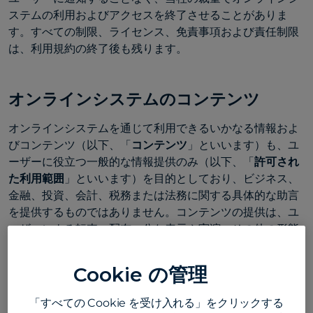
ステムの利用およびアクセスを終了させることがありま
す。すべての制限、ライセンス、免責事項および責任制限
は、利用規約の終了後も残ります。
オンラインシステムのコンテンツ
オンラインシステムを通じて利用できるいかなる情報およ
びコンテンツ（以下、「
コンテンツ
」といいます）も、ユ
ーザーに役立つ一般的な情報提供のみ（以下、「
許可され
た利用範囲
」といいます）を目的としており、ビジネス、
金融、投資、会計、税務または法務に関する具体的な助言
を提供するものではありません。コンテンツの提供は、ユ
ーザーによる転売、配布、公な表示や実演、その他の形態
や方法で利用することを目的としておりません。
Cookie の管理
ユーザーは、自身の代理人として認めていない第三者がオ
ンラインシステムを利用することを許可しないことに同意
「すべての Cookie を受け入れる」をクリックする
するものとします。ユーザーが代理人を努める場合、適用