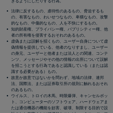
きるようにしたりする行為。
法律に反するもの、虐待性のあるもの、脅迫するも
の、有害なもの、わいせつなもの、卑猥なもの、攻撃
的なもの、中傷的なもの、人を不快にするもの。
知的財産権、プライバシー権、パブリシティー権、他
者の所有権を侵害するおそれのあるもの。
虚偽または誤解を招くもの、ユーザー自身について虚
偽情報を提供している、他者のなりすまし、ユーザー
の身元、ユーザーと他者または法人との関連、コンテ
ンツ、メッセージやその他の情報の出所について誤解
を招こうとする行為であると認識している（または認
識する必要がある）もの。
故意か故意ではないかを問わず、地域の法律、連邦
法、国際法、または証券取引所の規則に触れるおそれ
のあるもの。
ウイルス、トロイの木馬、時限爆弾、キャンセルボッ
ト、コンピューターのソフトウェア、ハードウェアま
たは通信機器の機能を妨害、破壊、制限する目的で設