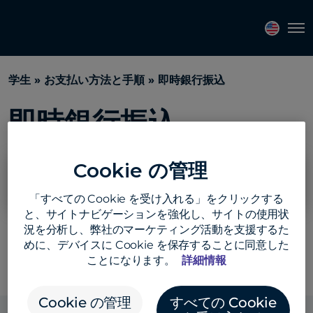
よ
Tog
く
あ
る
学生
»
お支払い方法と手順
» 即時銀行振込
質
問
即時銀行振込
を
検
索
Cookie の管理
リアルタイムの銀行送金を完了するにはどうすれ
ばよいですか?
「すべての Cookie を受け入れる」をクリックする
と、サイトナビゲーションを強化し、サイトの使用状
況を分析し、弊社のマーケティング活動を支援するた
めに、デバイスに Cookie を保存することに同意した
Return to all FAQs
ことになります。
詳細情報
Cookie の管理
すべての Cookie