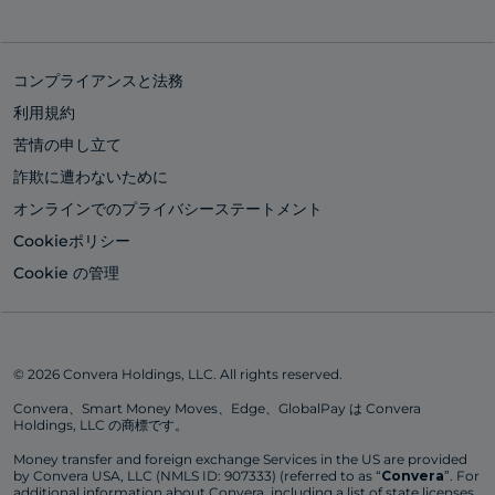
コンプライアンスと法務
利用規約
苦情の申し立て
詐欺に遭わないために
オンラインでのプライバシーステートメント
Cookieポリシー
Cookie の管理
© 2026 Convera Holdings, LLC. All rights reserved.
Convera、Smart Money Moves、Edge、GlobalPay は Convera
Holdings, LLC の商標です。
Money transfer and foreign exchange Services in the US are provided
by Convera USA, LLC (NMLS ID: 907333) (referred to as “
Convera
”. For
additional information about Convera, including a list of state licenses