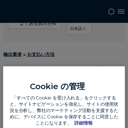
言語を選択してくださ
Tog
い:
よ
く
日本語
あ
る
質
輸出業者
»
お支払い方法
問
を
Convera GPXで送金
検
索
するにはどうすればい
Cookie の管理
いですか?
「すべての Cookie を受け入れる」をクリックする
と、サイトナビゲーションを強化し、サイトの使用状
況を分析し、弊社のマーケティング活動を支援するた
施設から提供されたリンクを使用してプラットフォー
めに、デバイスに Cookie を保存することに同意した
ことになります。
詳細情報
ムにアクセスします。