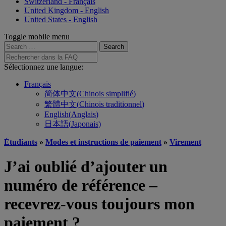
Switzerland - Français
United Kingdom - English
United States - English
Toggle mobile menu
Search
for:
Rechercher
dans
Sélectionnez une langue:
la
FAQ
Français
简体中文
(
Chinois simplifié
)
繁體中文
(
Chinois traditionnel
)
English
(
Anglais
)
日本語
(
Japonais
)
Étudiants
»
Modes et instructions de paiement
»
Virement
J’ai oublié d’ajouter un
numéro de référence –
recevrez-vous toujours mon
paiement ?