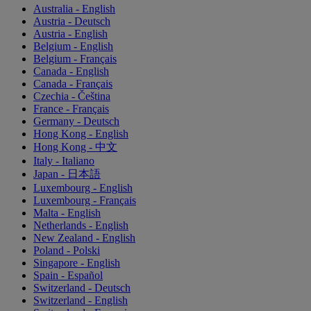
Australia - English
Austria - Deutsch
Austria - English
Belgium - English
Belgium - Français
Canada - English
Canada - Français
Czechia - Čeština
France - Français
Germany - Deutsch
Hong Kong - English
Hong Kong - 中文
Italy - Italiano
Japan - 日本語
Luxembourg - English
Luxembourg - Français
Malta - English
Netherlands - English
New Zealand - English
Poland - Polski
Singapore - English
Spain - Español
Switzerland - Deutsch
Switzerland - English