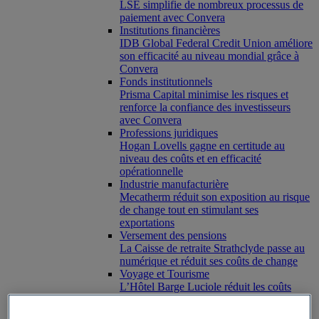
LSE simplifie de nombreux processus de
paiement avec Convera
Institutions financières
IDB Global Federal Credit Union améliore
son efficacité au niveau mondial grâce à
Convera
Fonds institutionnels
Prisma Capital minimise les risques et
renforce la confiance des investisseurs
avec Convera
Professions juridiques
Hogan Lovells gagne en certitude au
niveau des coûts et en efficacité
opérationnelle
Industrie manufacturière
Mecatherm réduit son exposition au risque
de change tout en stimulant ses
exportations
Versement des pensions
La Caisse de retraite Strathclyde passe au
numérique et réduit ses coûts de change
Voyage et Tourisme
L’Hôtel Barge Luciole réduit les coûts
pour son entreprise et ses clients
Retail