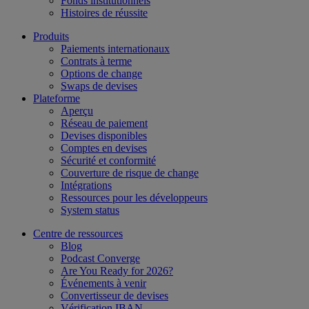
Fonds institutionnels
Histoires de réussite
Produits
Paiements internationaux
Contrats à terme
Options de change
Swaps de devises
Plateforme
Aperçu
Réseau de paiement
Devises disponibles
Comptes en devises
Sécurité et conformité
Couverture de risque de change
Intégrations
Ressources pour les développeurs
System status
Centre de ressources
Blog
Podcast Converge
Are You Ready for 2026?
Événements à venir
Convertisseur de devises
Vérification IBAN