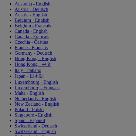
Australia - English
Austria - Deutsch
Austria - English
Belgium - English
Belgium - Français
Canada - English
Canada - Français
Czechia - Čeština
France - Français
Germany - Deutsch
Hong Kong - English
Hong Kong - 中文
Italy - Italiano
Japan - 日本語
Luxembourg - English
Luxembourg - Français
Malta - English
Netherlands - English
New Zealand - English
Poland - Polski
Singapore - English
Spain - Español
Switzerland - Deutsch
Switzerland - English