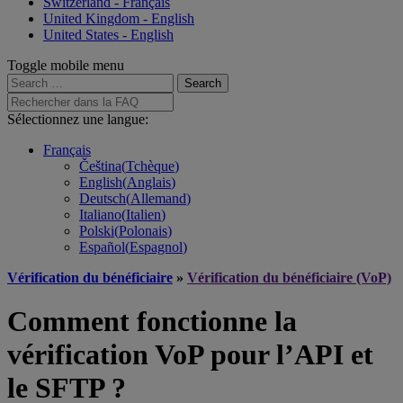
Switzerland - Français
United Kingdom - English
United States - English
Toggle mobile menu
Search
for:
Rechercher
dans
Sélectionnez une langue:
la
FAQ
Français
Čeština
(
Tchèque
)
English
(
Anglais
)
Deutsch
(
Allemand
)
Italiano
(
Italien
)
Polski
(
Polonais
)
Español
(
Espagnol
)
Vérification du bénéficiaire
»
Vérification du bénéficiaire (VoP)
Comment fonctionne la
vérification VoP pour l’API et
le SFTP ?