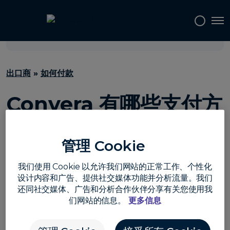
搜
Tog
选择语言:
简体中文
索
常
见
出口商
»
如何付款
问
题
Convera 有哪些支付方
解
答
式？
管理 Cookie
使用 Convera GPX，您将可以访问我们庞大且不断增长的
我们使用 Cookie 以允许我们网站的正常工作、个性化
支付网络，在 200+ 个国家和地区以 140+ 种货币提供。根
设计内容和广告、提供社交媒体功能并分析流量。我们
据您的银行所在国家/地区和收款机构所在国家/地区，我们
还同社交媒体、广告和分析合作伙伴分享有关您使用我
的平台将向您展示所有可用的选项，甚至让您在一个页面上
们网站的信息。
更多信息
比较这些选项。
Convera 目前支持以下付款方式：