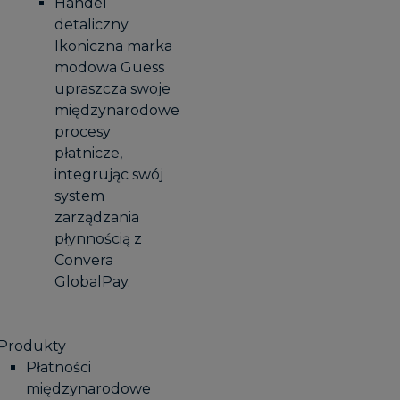
Handel
detaliczny
Ikoniczna marka
modowa Guess
upraszcza swoje
międzynarodowe
procesy
płatnicze,
integrując swój
system
zarządzania
płynnością z
Convera
GlobalPay.
Produkty
Płatności
międzynarodowe