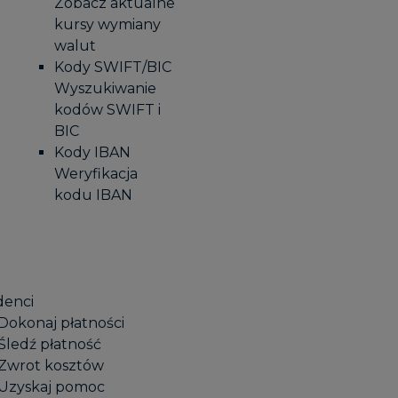
Zobacz aktualne
kursy wymiany
walut
Kody SWIFT/BIC
Wyszukiwanie
kodów SWIFT i
BIC
Kody IBAN
Weryfikacja
kodu IBAN
denci
Dokonaj płatności
Śledź płatność
Zwrot kosztów
Uzyskaj pomoc