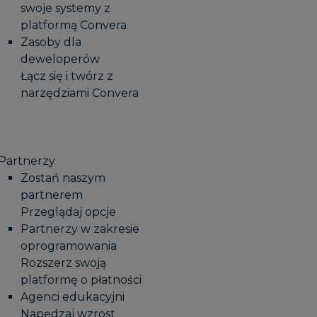
swoje systemy z
platformą Convera
Zasoby dla
deweloperów
Łącz się i twórz z
narzędziami Convera
Partnerzy
Zostań naszym
partnerem
Przeglądaj opcje
Partnerzy w zakresie
oprogramowania
Rozszerz swoją
platformę o płatności
Agenci edukacyjni
Napędzaj wzrost