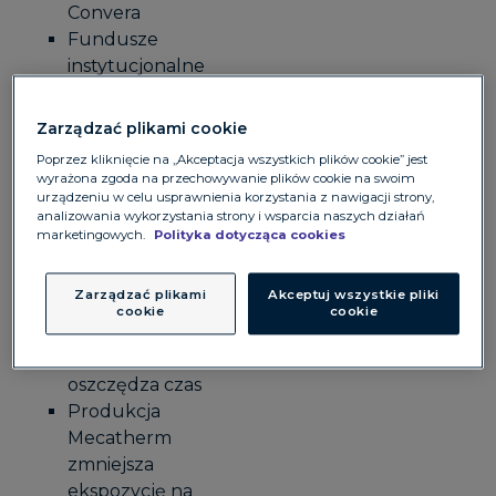
Convera
Fundusze
instytucjonalne
Prisma Capital
minimalizuje
Zarządzać plikami cookie
ryzyko i zwiększa
Poprzez kliknięcie na „Akceptacja wszystkich plików cookie” jest
zaufanie
wyrażona zgoda na przechowywanie plików cookie na swoim
inwestorów
urządzeniu w celu usprawnienia korzystania z nawigacji strony,
analizowania wykorzystania strony i wsparcia naszych działań
dzięki Convera
marketingowych.
Polityka dotycząca cookies
Prawo
Hogan Lovells
Zarządzać plikami
Akceptuj wszystkie pliki
zyskuje pewność
cookie
cookie
co do poziomu
kosztów i
oszczędza czas
Produkcja
Mecatherm
zmniejsza
ekspozycję na