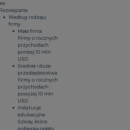
es
Rozwiązania
Według rodzaju
firmy
Mała firma
Firmy o rocznych
przychodach
poniżej 10 mln
USD
Średnie i duże
przedsiębiorstwa
Firmy o rocznych
przychodach
powyżej 10 mln
USD
Instytucje
edukacyjne
Szkoły, które
pobierają opłaty