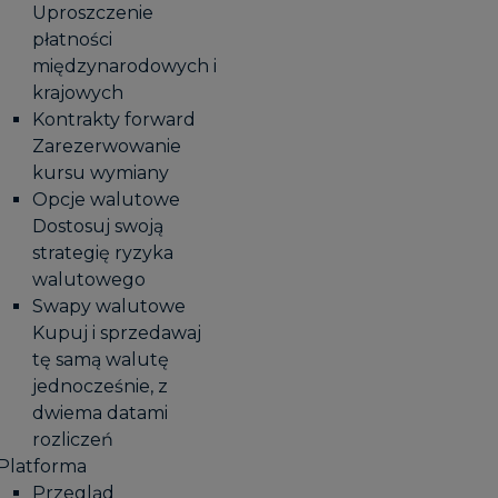
Uproszczenie
płatności
międzynarodowych i
krajowych
Kontrakty forward
Zarezerwowanie
kursu wymiany
Opcje walutowe
Dostosuj swoją
strategię ryzyka
walutowego
Swapy walutowe
Kupuj i sprzedawaj
tę samą walutę
jednocześnie, z
dwiema datami
rozliczeń
Platforma
Przegląd