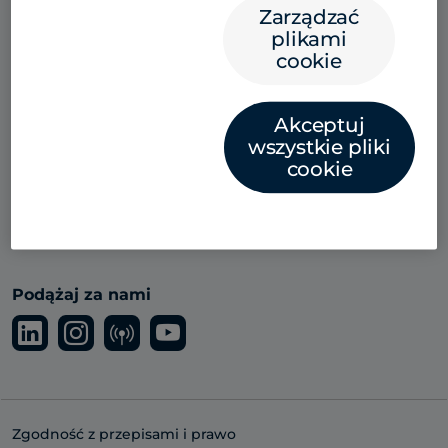
Platforma
Zarządzać
plikami
Insights hub
cookie
Partnerzy
Akceptuj
Studenci
wszystkie pliki
cookie
O nas
Zaloguj się
Podążaj za nami
Zgodność z przepisami i prawo