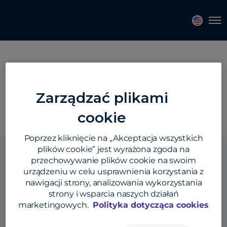
Topics
Tags
Regions
Tog
Region:
North America
Zarządzać plikami
cookie
Poprzez kliknięcie na „Akceptacja wszystkich
plików cookie” jest wyrażona zgoda na
przechowywanie plików cookie na swoim
urządzeniu w celu usprawnienia korzystania z
nawigacji strony, analizowania wykorzystania
Rozwiązania
strony i wsparcia naszych działań
marketingowych.
Polityka dotycząca cookies
Produkty