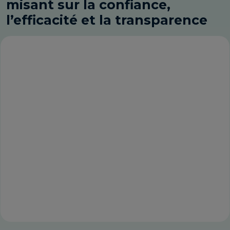
misant sur la confiance,
l’efficacité et la transparence
Une solution conçue pour
des agences comme la vôtre
Que vous soyez un intermédiaire
indépendant, une agence
internationale ou un établissement
d’enseignement, des milliers
d’entreprises font confiance à la
technologie de paiement et au
vaste réseau bancaire de Convera.