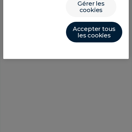
établissements d’enseignement reçoivent
Gérer les
l’intégralité des paiements sans délai.
cookies
En savoir plus sur nos standards de
sécurité et de conformité
Accepter tous
les cookies
Proposez des options de
paiement locales et
transfrontalières
Utilisez la promesse de meilleur prix garanti de
GlobalPay for Students en bloquant un taux
de change pendant 72 heures pour pouvoir
comparer les prix avec d’autres prestataires.
Payez par virements bancaires, virements
électroniques, cartes de crédit et de débit,
portefeuilles électroniques tels qu’AliPay, et