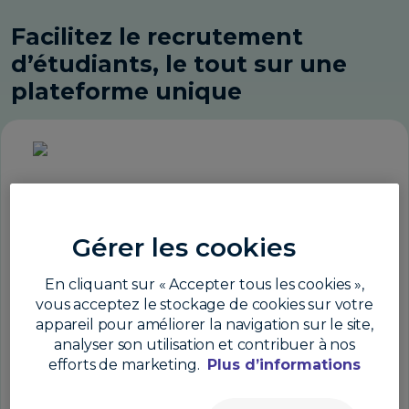
Facilitez le recrutement
d’étudiants, le tout sur une
plateforme unique
Collaborez avec un
prestataire de paiement
fiable et conforme
Gérer les cookies
Grâce à ses puissants systèmes de détection
En cliquant sur « Accepter tous les cookies »,
des fraudes et à sa conformité réglementaire
vous acceptez le stockage de cookies sur votre
stricte, Convera garantit le traitement sécurisé
appareil pour améliorer la navigation sur le site,
analyser son utilisation et contribuer à nos
de chaque transaction. Vous pouvez
efforts de marketing.
Plus d’informations
recommander Convera en toute confiance
aux étudiants tout en garantissant que les