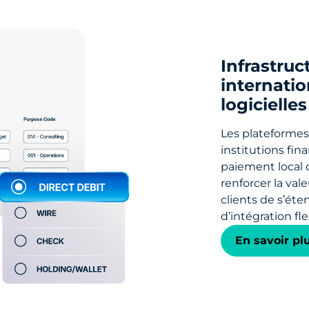
Infrastru
internati
logicielle
Les plateformes 
institutions fin
paiement local 
renforcer la val
clients de s’éte
d’intégration fl
En savoir pl