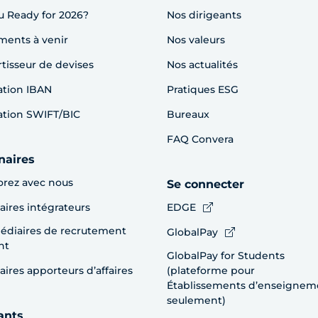
u Ready for 2026?
Nos dirigeants
ents à venir
Nos valeurs
tisseur de devises
Nos actualités
cation IBAN
Pratiques ESG
cation SWIFT/BIC
Bureaux
FAQ Convera
naires
orez avec nous
Se connecter
aires intégrateurs
EDGE
édiaires de recrutement
GlobalPay
nt
GlobalPay for Students
aires apporteurs d’affaires
(plateforme pour
Établissements d’enseignem
seulement)
ants