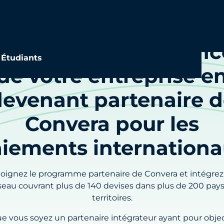
Accélérez la croissanc
Étudiants
de votre entreprise e
evenant partenaire 
Convera pour les
iements internation
joignez le programme partenaire de Convera et intégrez
seau couvrant plus de 140 devises dans plus de 200 pays
territoires.
e vous soyez un partenaire intégrateur ayant pour objec