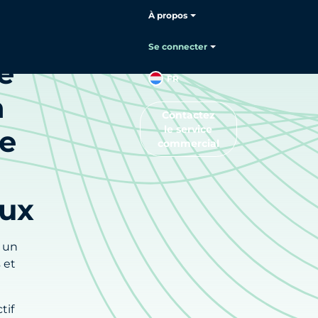
À propos
Se connecter
e
FR
n
Contactez
le service
de
commercial
aux
 un
 et
tif