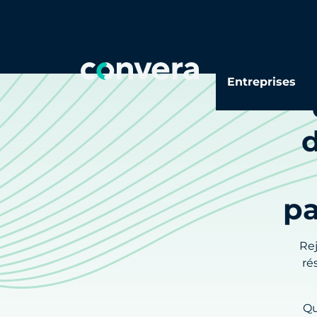
Entreprises
d
pa
Re
ré
Qu