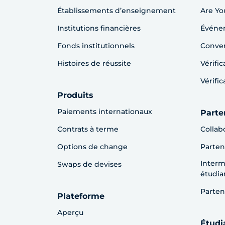
Établissements d’enseignement
Are Yo
Institutions financières
Événem
Fonds institutionnels
Conver
Histoires de réussite
Vérifi
Vérifi
Produits
Paiements internationaux
Parte
Contrats à terme
Collab
Options de change
Parten
Interm
Swaps de devises
étudia
Parten
Plateforme
Aperçu
Étudi