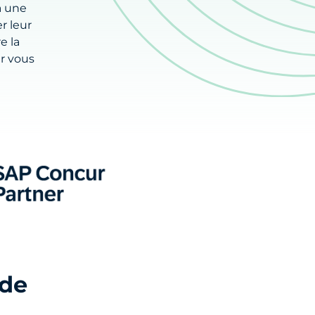
a une
r leur
e la
ur vous
 de