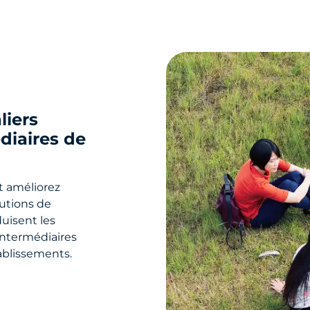
liers
édiaires de
t améliorez
lutions de
duisent les
intermédiaires
ablissements.