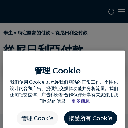
搜
Tog
尋
常
見
學生
»
特定國家的付款
» 從尼日利亞付款
問
題
從尼日利亞付款
解
答
管理 Cookie
在尼日利亞完成付款時，有哪些付款方式？
我们使用 Cookie 以允许我们网站的正常工作、个性化
设计内容和广告、提供社交媒体功能并分析流量。我们
还同社交媒体、广告和分析合作伙伴分享有关您使用我
返回常見問題選單
们网站的信息。
更多信息
管理 Cookie
接受所有 Cookie