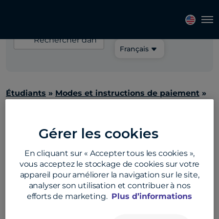
Sélectionnez une
Tog
langue:
Rechercher
dans
Français
la
FAQ
Étudiants
»
Modes et instructions de paiement
»
Carte de crédit/débit
Y a-t-il des limites
Gérer les cookies
de transaction pour
En cliquant sur « Accepter tous les cookies »,
vous acceptez le stockage de cookies sur votre
mon paiement par
appareil pour améliorer la navigation sur le site,
analyser son utilisation et contribuer à nos
efforts de marketing.
Plus d’informations
carte de crédit ou