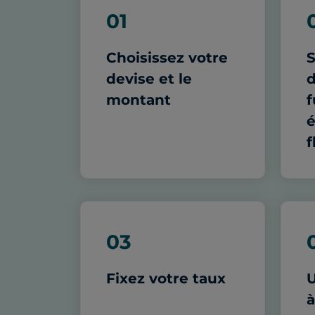
01
Choisissez votre
S
devise et le
d
montant
f
f
03
Fixez votre taux
U
à