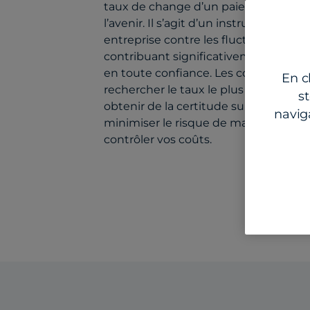
taux de change d’un paiement que v
l’avenir. Il s’agit d’un instrument si
entreprise contre les fluctuations mo
contribuant significativement à la pla
en toute confiance. Les contrats à te
En c
rechercher le taux le plus élevé ou le p
s
obtenir de la certitude sur les dépens
naviga
minimiser le risque de marché et vo
contrôler vos coûts.