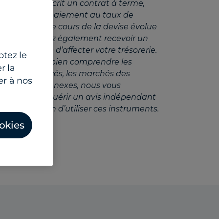
ous avez souscrit un contrat à terme,
fectuer votre paiement au taux de
u, même si le cours de la devise évolue
r. Vous pouvez également recevoir un
 susceptible d’affecter votre trésorerie.
ptez le
 pas sûr(e) de bien comprendre les
r la
nanciers dérivés, les marchés des
er à nos
s marchés connexes, nous vous
vement de requérir un avis indépendant
re la décision d’utiliser ces instruments.
okies