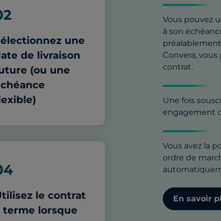
02
Vous pouvez ut
à son échéanc
électionnez une
préalablement 
ate de livraison
Convera, vous
contrat.
uture (ou une
échéance
lexible)
Une fois souscr
engagement c
Vous avez la po
ordre de march
04
automatiquem
tilisez le contrat
En savoir p
 terme lorsque