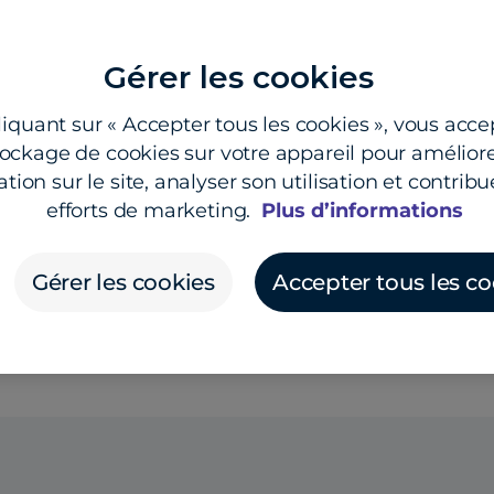
Une fois que v
ous effectuerez à
vous devez ef
mple protégeant votre
change conven
nétaires et
Gérer les cookies
en votre faveu
nification de l’avenir
appel de marge
rme ne visent pas à
liquant sur « Accepter tous les cookies », vous acce
Si vous n’êtes
lus bas. Ils visent à
tockage de cookies sur votre appareil pour améliore
instruments fi
es. Ils contribuent à
tion sur le site, analyser son utilisation et contribu
changes et le
us permettent de
efforts de marketing.
Plus d’informations
conseillons vi
avant de prend
Gérer les cookies
Accepter tous les co