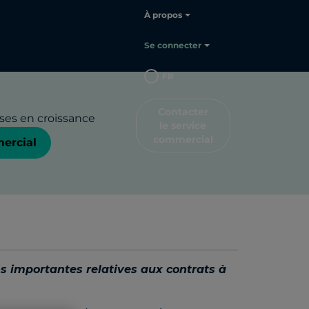
l’avance
À propos
ontrats à
Se connecter
FR
Contacter
ises en croissance
le service
commercial
mercial
s importantes relatives aux contrats à