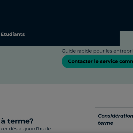
Planifiez à 
grâce aux c
terme
Étudiants
Guide rapide pour les entrepr
Contacter le service com
Considération
 à terme?
terme
xer dès aujourd’hui le