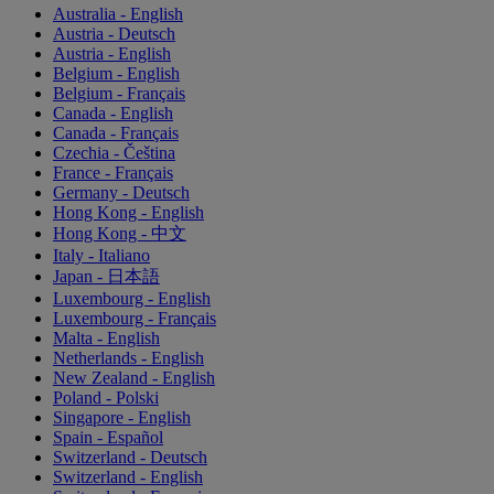
Australia - English
Austria - Deutsch
Austria - English
Belgium - English
Belgium - Français
Canada - English
Canada - Français
Czechia - Čeština
France - Français
Germany - Deutsch
Hong Kong - English
Hong Kong - 中文
Italy - Italiano
Japan - 日本語
Luxembourg - English
Luxembourg - Français
Malta - English
Netherlands - English
New Zealand - English
Poland - Polski
Singapore - English
Spain - Español
Switzerland - Deutsch
Switzerland - English