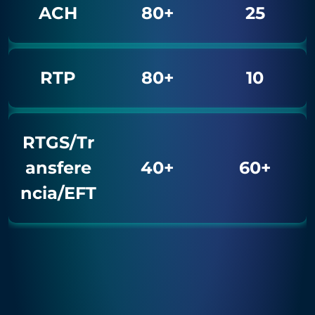
ACH
80+
25
RTP
80+
10
RTGS/Tr
ansfere
40+
60+
ncia/EFT