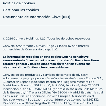
Política de cookies
Gestionar las cookies
Documento de Información Clave (KID)
© 2026 Convera Holdings, LLC, Todos los derechos reservados.
Convera, Smart Money Moves, Edge y GlobalPay son marcas
comerciales de Convera Holdings, LLC.
La información recogida en esta página web no constituye
asesoramiento financiero ni una recomendación financiera, tiene
carácter general y ha sido elaborada sin tener en cuenta sus
objetivos, situación financiera o necesidades.
Convera ofrece productos y servicios de cambio de divisas y
soluciones de pago y opera en España a través de Convera Europe S.A.,
Sucursal en España (sociedad inscrita en el Registro Mercantil de
Madrid en el Tomo 44.501, Libro 0, Folio 104, Sección 8, Hoja 784083,
Inscripción 1ª, con NIF W0255059H y domicilio social en Calle Marqués
de la Ensenada, 14 1ª planta Oficina 16A 28004 – Madrid, España), la cual
es es la sucursal en España de Convera Europe S.A. (inscrita en el
Registro Mercantil de Luxemburgo, Número de Compañía B262832,
Dirección de la Oficina Registrada: OBH Building, 6B rue du Fort