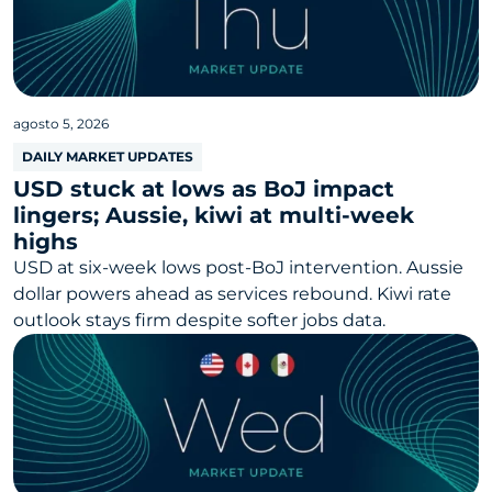
agosto 5, 2026
DAILY MARKET UPDATES
USD stuck at lows as BoJ impact
lingers; Aussie, kiwi at multi-week
highs
USD at six-week lows post-BoJ intervention. Aussie
dollar powers ahead as services rebound. Kiwi rate
outlook stays firm despite softer jobs data.