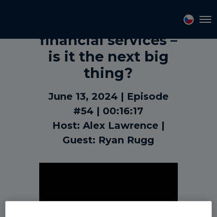
Tokenization in
Tog
financial services –
is it the next big
thing?
June 13, 2024
Episode
#54
00:16:17
Host: Alex Lawrence
Guest: Ryan Rugg