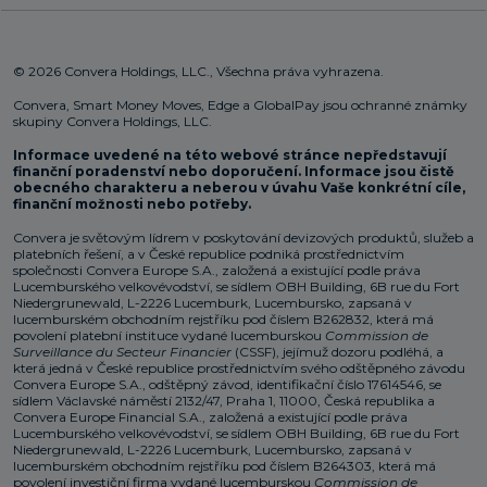
© 2026 Convera Holdings, LLC., Všechna práva vyhrazena.
Convera, Smart Money Moves, Edge a GlobalPay jsou ochranné známky
skupiny Convera Holdings, LLC.
Informace uvedené na této webové stránce nepředstavují
finanční poradenství nebo doporučení. Informace jsou čistě
obecného charakteru a neberou v úvahu Vaše konkrétní cíle,
finanční možnosti nebo potřeby.
Convera je světovým lídrem v poskytování devizových produktů, služeb a
platebních řešení, a v České republice podniká prostřednictvím
společnosti Convera Europe S.A., založená a existující podle práva
Lucemburského velkovévodství, se sídlem OBH Building, 6B rue du Fort
Niedergrunewald, L-2226 Lucemburk, Lucembursko, zapsaná v
lucemburském obchodním rejstříku pod číslem B262832, která má
povolení platební instituce vydané lucemburskou
Commission de
Surveillance du Secteur Financier
(CSSF), jejímuž dozoru podléhá, a
která jedná v České republice prostřednictvím svého odštěpného závodu
Convera Europe S.A., odštěpný závod, identifikační číslo 17614546, se
sídlem Václavské náměstí 2132/47, Praha 1, 11000, Česká republika a
Convera Europe Financial S.A., založená a existující podle práva
Lucemburského velkovévodství, se sídlem OBH Building, 6B rue du Fort
Niedergrunewald, L-2226 Lucemburk, Lucembursko, zapsaná v
lucemburském obchodním rejstříku pod číslem B264303, která má
povolení investiční firma vydané lucemburskou
Commission de