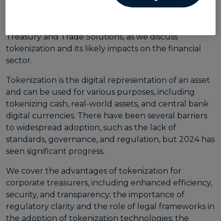
Recorded live at Money2020 EU on 6/4/24!
Join
Ryan Rugg
, Head of Digital Assets for Citi’s
Treasury and Trade Solutions, as we discuss
tokenization and its likely impacts on the financial
sector.
Tokenization is the digital representation of an asset
and can be used for various purposes, including
tokenizing cash, real-world assets, and central bank
digital currencies. There have been several barriers
to widespread adoption, such as the lack of
standards, governance, and regulation, but 2024 has
seen significant progress.
We cover the advantages of tokenization for
corporate treasurers, including enhanced efficiency,
security, and transparency; the importance of
regulatory clarity and the role of legal frameworks in
the adoption of tokenization technologies; the