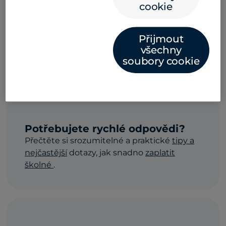
cookie
Soustřeďte se na studium –
Přijmout
všechny
globální platby školného jsme
soubory cookie
zjednodušili na máximum
Potřebujete rychlé odpovědi?
Přečtěte si srozumitelné a praktické
tipy a
nejčastější
dotazy, jak snadno
zaplatit
školné
.