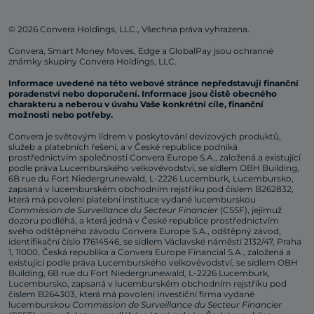
© 2026 Convera Holdings, LLC., Všechna práva vyhrazena.
Convera, Smart Money Moves, Edge a GlobalPay jsou ochranné
známky skupiny Convera Holdings, LLC.
Informace uvedené na této webové stránce nepředstavují finanční
poradenství nebo doporučení. Informace jsou čistě obecného
charakteru a neberou v úvahu Vaše konkrétní cíle, finanční
možnosti nebo potřeby.
Convera je světovým lídrem v poskytování devizových produktů,
služeb a platebních řešení, a v České republice podniká
prostřednictvím společnosti Convera Europe S.A., založená a existující
podle práva Lucemburského velkovévodství, se sídlem OBH Building,
6B rue du Fort Niedergrunewald, L-2226 Lucemburk, Lucembursko,
zapsaná v lucemburském obchodním rejstříku pod číslem B262832,
která má povolení platební instituce vydané lucemburskou
Commission de Surveillance du Secteur Financier
(CSSF), jejímuž
dozoru podléhá, a která jedná v České republice prostřednictvím
svého odštěpného závodu Convera Europe S.A., odštěpný závod,
identifikační číslo 17614546, se sídlem Václavské náměstí 2132/47, Praha
1, 11000, Česká republika a Convera Europe Financial S.A., založená a
existující podle práva Lucemburského velkovévodství, se sídlem OBH
Building, 6B rue du Fort Niedergrunewald, L-2226 Lucemburk,
Lucembursko, zapsaná v lucemburském obchodním rejstříku pod
číslem B264303, která má povolení investiční firma vydané
lucemburskou
Commission de Surveillance du Secteur Financier