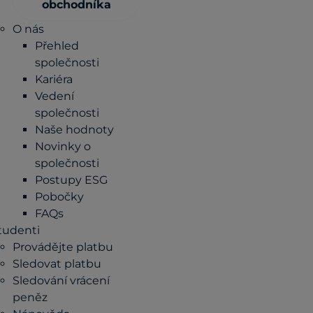
obchodníka
O nás
Přehled
společnosti
Kariéra
Vedení
společnosti
Naše hodnoty
Novinky o
společnosti
Postupy ESG
Pobočky
FAQs
tudenti
Provádějte platbu
Sledovat platbu
Sledování vrácení
peněz