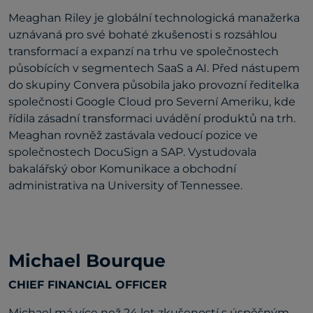
Meaghan Riley je globální technologická manažerka
uznávaná pro své bohaté zkušenosti s rozsáhlou
transformací a expanzí na trhu ve společnostech
působících v segmentech SaaS a AI. Před nástupem
do skupiny Convera působila jako provozní ředitelka
společnosti Google Cloud pro Severní Ameriku, kde
řídila zásadní transformaci uvádění produktů na trh.
Meaghan rovněž zastávala vedoucí pozice ve
společnostech DocuSign a SAP. Vystudovala
bakalářský obor Komunikace a obchodní
administrativa na University of Tennessee.
Michael Bourque
CHIEF FINANCIAL OFFICER
Michael má více než 24 let zkušeností s úspěšným