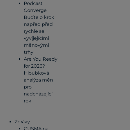
Podcast
Converge
Buďte o krok
napřed před
rychle se
vyvíjejícími
měnovými
trhy
Are You Ready
for 2026?
Hloubková
analýza měn
pro
nadcházející
rok
Zprávy
CUSMA na