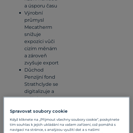
a úsporu času
Výrobní
průmysl
Mecatherm
snižuje
expozici vůči
cizím měnám
a zároveň
zvyšuje export
Důchod
Penzijní fond
Strathclyde se
digitalizuje a
snižuje
náklady
Spravovat soubory cookie
měnového
rizika
Když kliknete na „Přijmout všechny soubory cookie“, poskytnete
tím souhlas k jejich ukládání na vašem zařízení, což pomáhá s
Cestovní ruch
navigací na stránce, s analýzou využití dat a s našimi