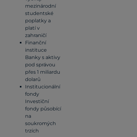
mezinárodní
studentské
poplatky a
platí v
zahraničí
Finanční
instituce
Banky s aktivy
pod správou
přes 1 miliardu
dolarů
Institucionální
fondy
Investiční
fondy působící
na
soukromých
trzích