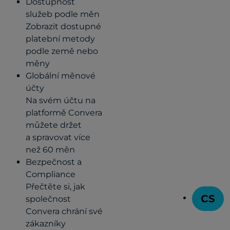
Dostupnost
služeb podle měn
Zobrazit dostupné
platební metody
podle země nebo
měny
Globální měnové
účty
Na svém účtu na
platformě Convera
můžete držet
a spravovat více
než 60 měn
Bezpečnost a
Compliance
Přečtěte si, jak
CS
společnost
T
Convera chrání své
zákazníky