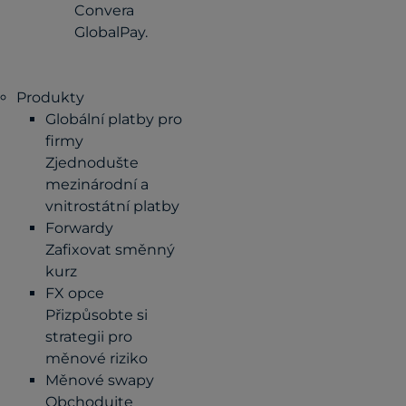
Convera
GlobalPay.
Produkty
Globální platby pro
firmy
Zjednodušte
mezinárodní a
vnitrostátní platby
Forwardy
Zafixovat směnný
kurz
FX opce
Přizpůsobte si
strategii pro
měnové riziko
Měnové swapy
Obchodujte