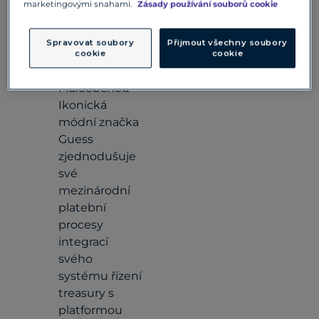
Hotel Barge
marketingovými snahami.
Zásady používání souborů cookie
Luciole snižuje
náklady pro
Spravovat soubory
Přijmout všechny soubory
své podnikání
cookie
cookie
i klienty
Maloobchod
Ikonická
módní značka
Guess
zjednodušuje
své
mezinárodní
platební
procesy
integrací
svého
systému řízení
treasury s
platformou