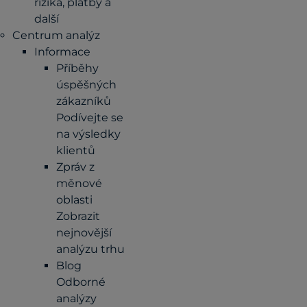
rizika, platby a
další
Centrum analýz
Informace
Příběhy
úspěšných
zákazníků
Podívejte se
na výsledky
klientů
Zpráv z
měnové
oblasti
Zobrazit
nejnovější
analýzu trhu
Blog
Odborné
analýzy