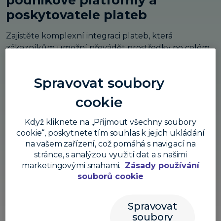
podnikové platformy a
poskytovatele plateb
Zajistěte komplexní integraci plateb, která
zákazníkům umožní převádět prostředky po celém
světě, aniž by museli opouštět vaši platformu.
Staňte se partnerem
Spravovat soubory
cookie
Mezi naše partnery patří:
Když kliknete na „Přijmout všechny soubory
cookie“, poskytnete tím souhlas k jejich ukládání
na vašem zařízení, což pomáhá s navigací na
stránce, s analýzou využití dat a s našimi
marketingovými snahami.
Zásady používání
souborů cookie
Spravovat
soubory